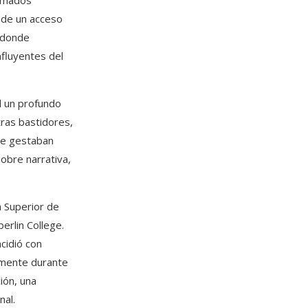
lamados
ó de un acceso
s donde
nfluyentes del
l un profundo
tras bastidores,
se gestaban
obre narrativa,
a Superior de
erlin College.
cidió con
samente durante
ión, una
nal.