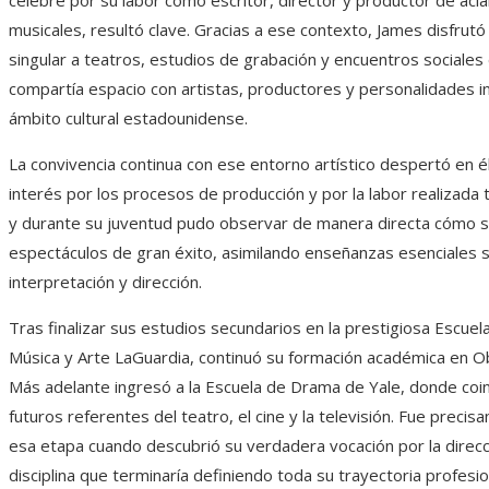
célebre por su labor como escritor, director y productor de ac
musicales, resultó clave. Gracias a ese contexto, James disfrut
singular a teatros, estudios de grabación y encuentros sociale
compartía espacio con artistas, productores y personalidades i
ámbito cultural estadounidense.
La convivencia continua con ese entorno artístico despertó en é
interés por los procesos de producción y por la labor realizada 
y durante su juventud pudo observar de manera directa cómo 
espectáculos de gran éxito, asimilando enseñanzas esenciales s
interpretación y dirección.
Tras finalizar sus estudios secundarios en la prestigiosa Escuel
Música y Arte LaGuardia, continuó su formación académica en Ob
Más adelante ingresó a la Escuela de Drama de Yale, donde coin
futuros referentes del teatro, el cine y la televisión. Fue preci
esa etapa cuando descubrió su verdadera vocación por la direcc
disciplina que terminaría definiendo toda su trayectoria profesio