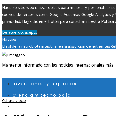
Nuestro sitio web utiliza cookies para mejorar y personalizar su 
cookies de terceros como Google Adsense, Google Analytics y You
privacidad. Haga clic en el botón para consultar nuestra Política 
De acuerdo, acepto
Noticias
El rol de la microbiota intestinal en la absorción de nutrientes
Ref
Patrimonio de la Humanidad y su importancia
Impacto económico 
fragmentación económica en Bosnia y Herzegovina
Mantente informado con las noticias internacionales más i
sábado, agosto 8
Inversiones y negocios
Ciencia y tecnología
Cultura y ocio
Cultura y ocio