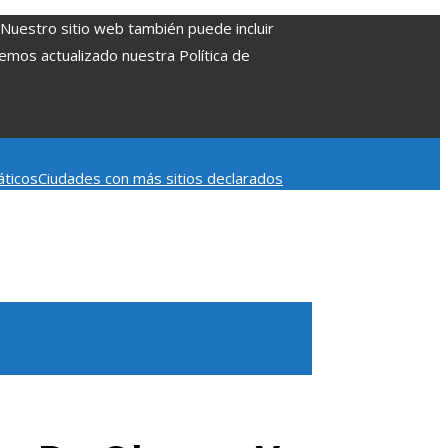
. Nuestro sitio web también puede incluir
Hemos actualizado nuestra Política de
áticos
Ciudades con más sitios declarados
 aumentar la inversión productiva y reducir la