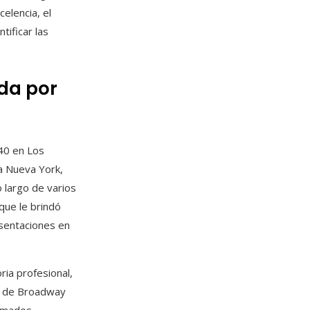
elencia, el
tificar las
ada por
40 en Los
 a Nueva York,
o largo de varios
 que le brindó
esentaciones en
ia profesional,
te de Broadway