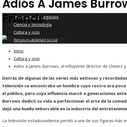
Adiós A James Burrows
Responsabilidad social
Friends
Inversiones y negocios
Ciencia y tecnología
Cultura y ocio
Carla Villalba
50
Responsabilidad social
Inicio
Cultura y ocio
Adiós a James Burrows, el influyente director de Cheers y
Detrás de algunas de las series más exitosas y recordadas
televisión se encontraba un hombre cuyo rostro era poco
el público, pero cuya influencia marcó a generaciones ent
Burrows dedicó su vida a perfeccionar el arte de la comedi
dejó una huella imborrable en la industria del entretenimi
La televisión estadounidense perdió a una de sus figuras más in