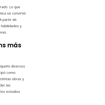
erado. Lo que
ica se convirtió
A partir de
habilidades y
ivas.
oms más
empeñó diversos
icipó como
stintas obras y
der las
 los estudios