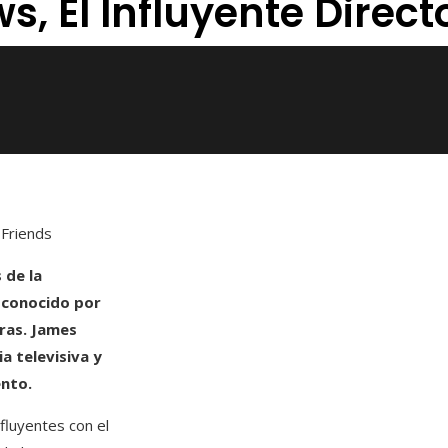
, El Influyente Direct
 Friends
 de la
 conocido por
eras. James
a televisiva y
ento.
fluyentes con el