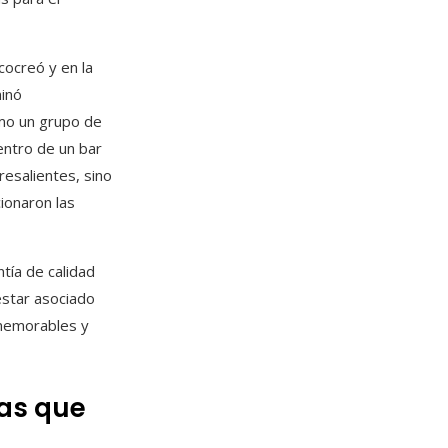
cocreó y en la
minó
ómo un grupo de
entro de un bar
resalientes, sino
ionaron las
tía de calidad
estar asociado
memorables y
as que