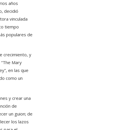
rios años
, decidió
ctora vinculada
oco tiempo
 más populares de
e crecimiento, y
o “The Mary
y”, en las que
cido como un
ones y crear una
ención de
cer un guion; de
lecer los lazos
s para el