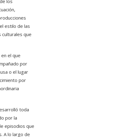
de los
tuación,
 producciones
l estilo de las
 culturales que
 en el que
compañado por
usa o el lugar
cimiento por
ordinaria
esarrolló toda
o por la
de episodios que
. A lo largo de