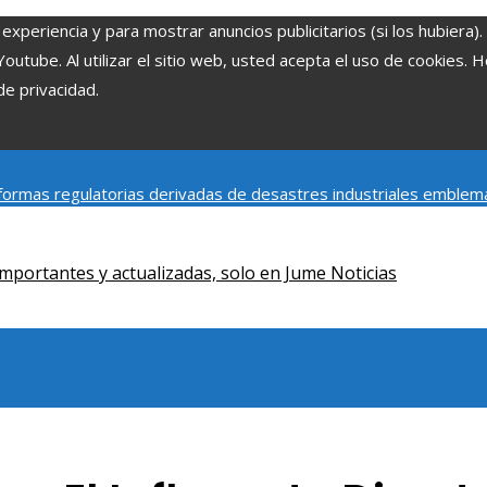
experiencia y para mostrar anuncios publicitarios (si los hubiera)
tube. Al utilizar el sitio web, usted acepta el uso de cookies. 
de privacidad.
ormas regulatorias derivadas de desastres industriales emblem
y social de la estacionalidad turística en Montenegro
Claves para
mportantes y actualizadas, solo en Jume Noticias