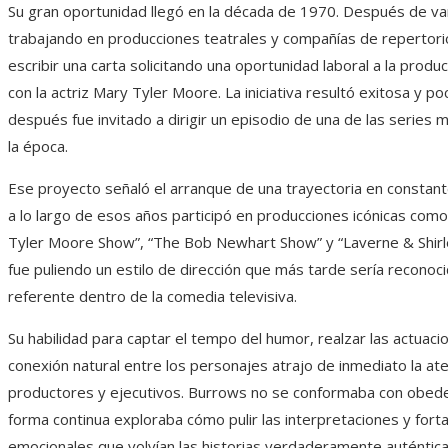
Su gran oportunidad llegó en la década de 1970. Después de va
trabajando en producciones teatrales y compañías de repertorio
escribir una carta solicitando una oportunidad laboral a la produ
con la actriz Mary Tyler Moore. La iniciativa resultó exitosa y p
después fue invitado a dirigir un episodio de una de las series
la época.
Ese proyecto señaló el arranque de una trayectoria en constant
a lo largo de esos años participó en producciones icónicas com
Tyler Moore Show”, “The Bob Newhart Show” y “Laverne & Shirle
fue puliendo un estilo de dirección que más tarde sería recono
referente dentro de la comedia televisiva.
Su habilidad para captar el tempo del humor, realzar las actuaci
conexión natural entre los personajes atrajo de inmediato la at
productores y ejecutivos. Burrows no se conformaba con obede
forma continua exploraba cómo pulir las interpretaciones y forta
emocionales que volvían las historias verdaderamente auténtica