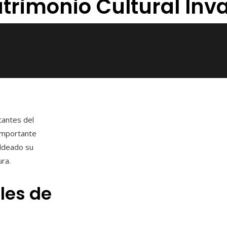
trimonio Cultural Inv
tantes del
 importante
oldeado su
ura.
les de