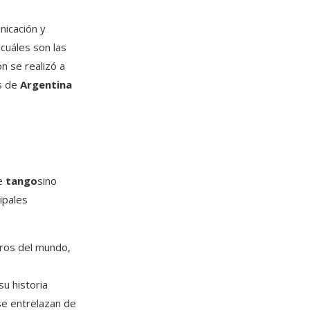
nicación y
cuáles son las
n se realizó a
es de
Argentina
de
tango
sino
cipales
ros del mundo,
su historia
 se entrelazan de