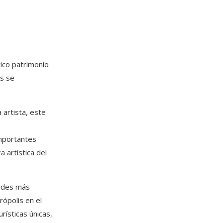
rico patrimonio
és se
a artista, este
importantes
 artística del
dades más
rópolis en el
rísticas únicas,