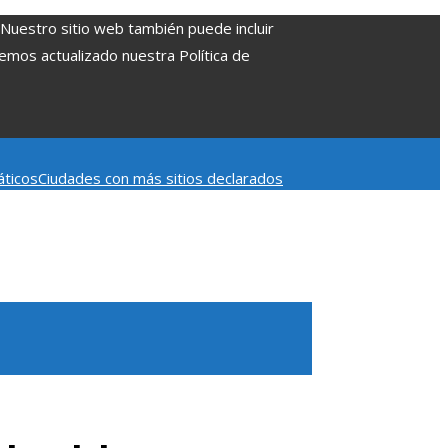
. Nuestro sitio web también puede incluir
Hemos actualizado nuestra Política de
áticos
Ciudades con más sitios declarados
 aumentar la inversión productiva y reducir la