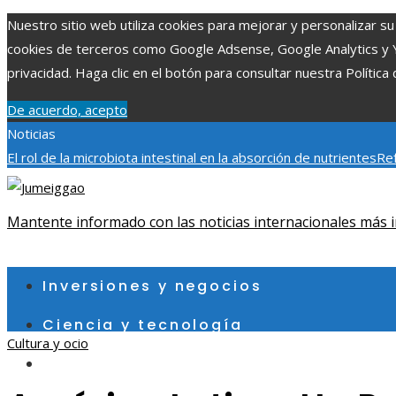
Nuestro sitio web utiliza cookies para mejorar y personalizar su 
cookies de terceros como Google Adsense, Google Analytics y You
privacidad. Haga clic en el botón para consultar nuestra Política 
De acuerdo, acepto
Noticias
El rol de la microbiota intestinal en la absorción de nutrientes
Ref
Patrimonio de la Humanidad y su importancia
Impacto económico 
fragmentación económica en Bosnia y Herzegovina
Mantente informado con las noticias internacionales más i
sábado, agosto 8
Inversiones y negocios
Ciencia y tecnología
Cultura y ocio
Cultura y ocio