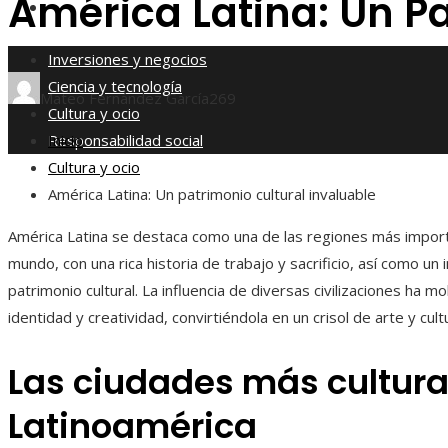
América Latina: Un Pa
Responsabilidad social
Inversiones y negocios
Ciencia y tecnología
Mateo Fernández García
269
Cultura y ocio
Responsabilidad social
Inicio
Cultura y ocio
América Latina: Un patrimonio cultural invaluable
América Latina se destaca como una de las regiones más impor
mundo, con una rica historia de trabajo y sacrificio, así como un
patrimonio cultural. La influencia de diversas civilizaciones ha m
identidad y creatividad, convirtiéndola en un crisol de arte y cult
Las ciudades más cultura
Latinoamérica