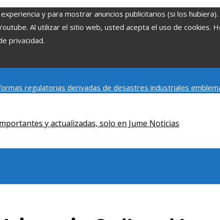
experiencia y para mostrar anuncios publicitarios (si los hubiera)
tube. Al utilizar el sitio web, usted acepta el uso de cookies. 
de privacidad.
ormas regulatorias derivadas de desastres industriales emblem
y social de la estacionalidad turística en Montenegro
Claves para
mportantes y actualizadas, solo en Jume Noticias