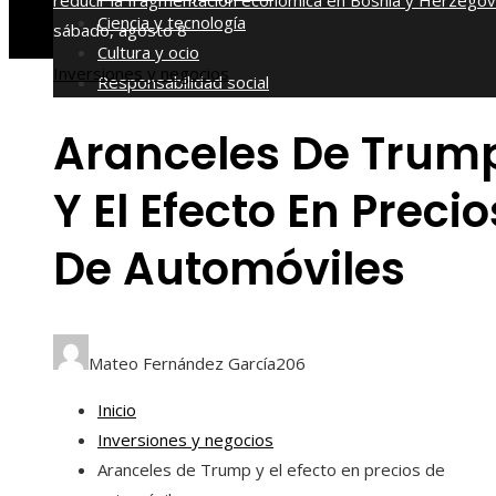
reducir la fragmentación económica en Bosnia y Herzegov
Ciencia y tecnología
sábado, agosto 8
Cultura y ocio
Inversiones y negocios
Responsabilidad social
Aranceles De Trum
Y El Efecto En Precio
De Automóviles
Mateo Fernández García
206
Inicio
Inversiones y negocios
Aranceles de Trump y el efecto en precios de