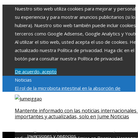
Nuestro sitio web utiliza cookies para mejorar y personali
su experiencia y para mostrar anuncios publicitarios (si los
hubiera). Nuestro sitio web también puede incluir cookies
terceros como Google Adsense, Google Analytics y Youtu
Al utilizar el sitio web, usted acepta el uso de cookies. H
actualizado nuestra Política de privacidad. Haga clic en el
botón para consultar nuestra Política de privacidad.
De acuerdo, acepto
Noticias
El rol de la microbiota intestinal en la absorción de
nutrientes
Reformas regulatorias derivadas de desastres
industriales emblemáticos
Ciudades con más sitios declar
Mantente informado con las noticias internacionales
Patrimonio de la Humanidad y su importancia
Impacto
importantes y actualizadas, solo en Jume Noticias
económico y social de la estacionalidad turística en
Montenegro
Claves para aumentar la inversión productiva 
Inversiones y negocios