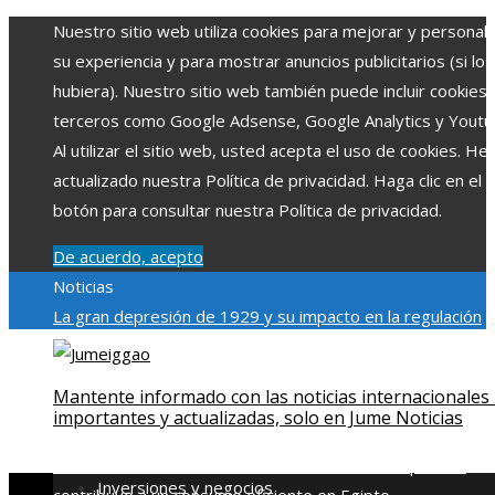
Nuestro sitio web utiliza cookies para mejorar y personali
su experiencia y para mostrar anuncios publicitarios (si los
hubiera). Nuestro sitio web también puede incluir cookies
terceros como Google Adsense, Google Analytics y Youtu
Al utilizar el sitio web, usted acepta el uso de cookies. H
actualizado nuestra Política de privacidad. Haga clic en el
botón para consultar nuestra Política de privacidad.
De acuerdo, acepto
Noticias
La gran depresión de 1929 y su impacto en la regulación
bancaria
Las 15 exploraciones espaciales que ampliaron lo
límites del conocimiento humano
Las 15 donaciones
Mantente informado con las noticias internacionales
individuales más grandes y su impacto en la ciencia y
importantes y actualizadas, solo en Jume Noticias
tecnología
Modelos de desarrollo sostenible basados en l
economía azul en Belice
Cómo la estabilidad de precios
Inversiones y negocios