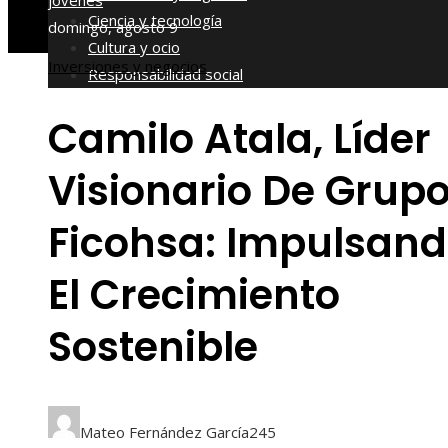
jóvenes
Ciencia y tecnología
domingo, agosto 9
Cultura y ocio
Inversiones y negocios
Responsabilidad social
Camilo Atala, Líder
Visionario De Grup
Ficohsa: Impulsan
El Crecimiento
Sostenible
Mateo Fernández García
245