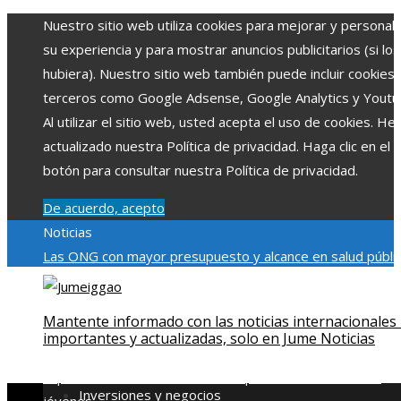
Nuestro sitio web utiliza cookies para mejorar y personali
su experiencia y para mostrar anuncios publicitarios (si los
hubiera). Nuestro sitio web también puede incluir cookies
terceros como Google Adsense, Google Analytics y Youtu
Al utilizar el sitio web, usted acepta el uso de cookies. H
actualizado nuestra Política de privacidad. Haga clic en el
botón para consultar nuestra Política de privacidad.
De acuerdo, acepto
Noticias
Las ONG con mayor presupuesto y alcance en salud públic
educación
Impacto económico y social de la estacionalidad
turística en Montenegro
La gran depresión de 1929 y su
Mantente informado con las noticias internacionales
impacto en la regulación bancaria
Cómo la RSE impulsa el
importantes y actualizadas, solo en Jume Noticias
desarrollo social y ambiental en comunidades chilenas
Dis
impulsa videos cortos en TikTok para atraer a usuarios
Inversiones y negocios