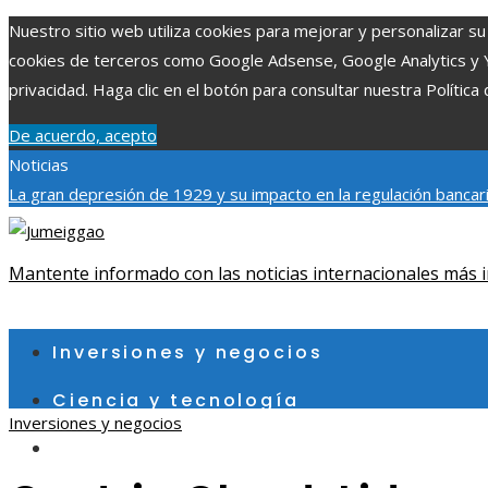
Nuestro sitio web utiliza cookies para mejorar y personalizar su 
cookies de terceros como Google Adsense, Google Analytics y You
privacidad. Haga clic en el botón para consultar nuestra Política 
De acuerdo, acepto
Noticias
La gran depresión de 1929 y su impacto en la regulación bancar
individuales más grandes y su impacto en la ciencia y tecnología
contribuye a un consumo eficiente en Egipto
Mantente informado con las noticias internacionales más i
jueves, agosto 6
Inversiones y negocios
Ciencia y tecnología
Inversiones y negocios
Cultura y ocio