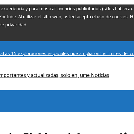
experiencia y para mostrar anuncios publicitarios (si los hubiera)
tube. Al utilizar el sitio web, usted acepta el uso de cookies. 
de privacidad.
ia
Las 15 exploraciones espaciales que ampliaron los límites del
Modelos de desarrollo sostenible basados en la economía azul en
mportantes y actualizadas, solo en Jume Noticias