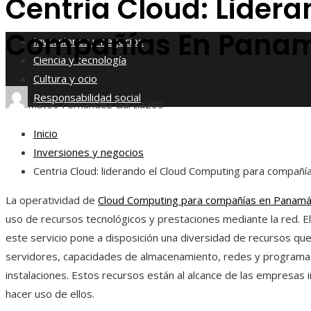
Centria Cloud: Lider
Responsabilidad social
Compañías En Pana
Inversiones y negocios
Ciencia y tecnología
Cultura y ocio
Responsabilidad social
Mateo Fernández García
205
Inicio
Inversiones y negocios
Centria Cloud: liderando el Cloud Computing para compañ
La operatividad de
Cloud Computing para compañías en Panam
uso de recursos tecnológicos y prestaciones mediante la red. 
este servicio pone a disposición una diversidad de recursos que
servidores, capacidades de almacenamiento, redes y programa
instalaciones. Estos recursos están al alcance de las empresas
hacer uso de ellos.