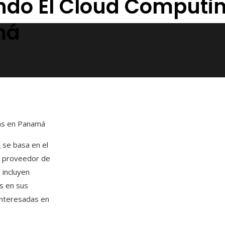
ando El Cloud Computi
má
ías en Panamá
á
se basa en el
El proveedor de
 incluyen
s en sus
 interesadas en