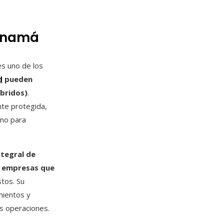
Panamá
es uno de los
d
pueden
íbridos)
.
nte protegida,
ano para
ntegral de
s empresas que
stos. Su
mientos y
as operaciones.