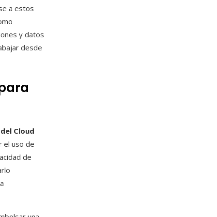
se a estos
como
iones y datos
rabajar desde
 para
 del Cloud
r el uso de
pacidad de
rlo
va
embolsar una