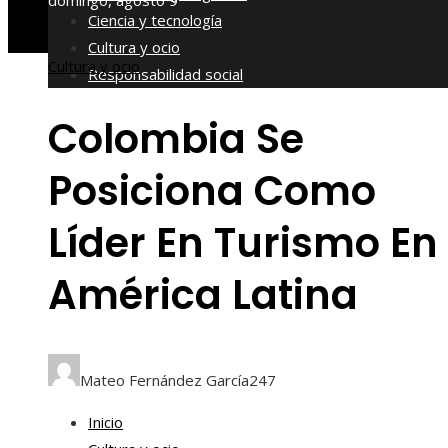
domingo, agosto 9
Ciencia y tecnología
Cultura y ocio
Cultura y ocio
Responsabilidad social
Colombia Se
Posiciona Como
Líder En Turismo En
América Latina
Mateo Fernández García
247
Inicio