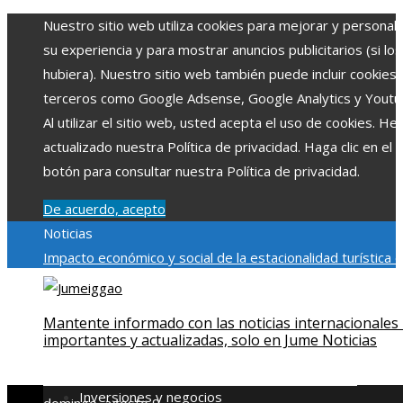
Nuestro sitio web utiliza cookies para mejorar y personali
su experiencia y para mostrar anuncios publicitarios (si los
hubiera). Nuestro sitio web también puede incluir cookies
terceros como Google Adsense, Google Analytics y Youtu
Al utilizar el sitio web, usted acepta el uso de cookies. H
actualizado nuestra Política de privacidad. Haga clic en el
botón para consultar nuestra Política de privacidad.
De acuerdo, acepto
Noticias
Impacto económico y social de la estacionalidad turística 
Montenegro
La gran depresión de 1929 y su impacto en la
regulación bancaria
Cómo la RSE impulsa el desarrollo socia
Mantente informado con las noticias internacionales
ambiental en comunidades chilenas
El rol de la microbiota
importantes y actualizadas, solo en Jume Noticias
intestinal en la absorción de nutrientes
Reformas regulator
derivadas de desastres industriales emblemáticos
Inversiones y negocios