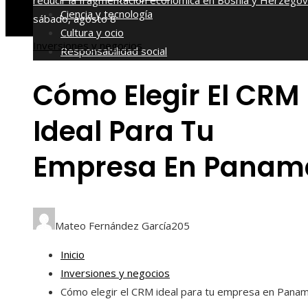
reducir la fragmentación económica en Bosnia y Herzegov
Ciencia y tecnología
sábado, agosto 8
Cultura y ocio
Inversiones y negocios
Responsabilidad social
Cómo Elegir El CRM
Ideal Para Tu
Empresa En Panam
Mateo Fernández García
205
Inicio
Inversiones y negocios
Cómo elegir el CRM ideal para tu empresa en Pana