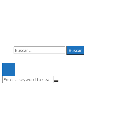
Información
Aviso Legal
Quiénes somos
Contacto
Buscar:
© 2020 Todos los derechos Reservados.