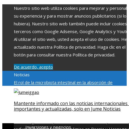
Nuestro sitio web utiliza cookies para mejorar y personali
su experiencia y para mostrar anuncios publicitarios (si los
hubiera). Nuestro sitio web también puede incluir cookies
terceros como Google Adsense, Google Analytics y Youtu
Al utilizar el sitio web, usted acepta el uso de cookies. H
actualizado nuestra Política de privacidad. Haga clic en el
botón para consultar nuestra Política de privacidad.
De acuerdo, acepto
Noticias
El rol de la microbiota intestinal en la absorción de
nutrientes
Reformas regulatorias derivadas de desastres
industriales emblemáticos
Ciudades con más sitios declar
Mantente informado con las noticias internacionales
Patrimonio de la Humanidad y su importancia
Impacto
importantes y actualizadas, solo en Jume Noticias
económico y social de la estacionalidad turística en
Montenegro
Claves para aumentar la inversión productiva 
Inversiones y negocios