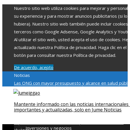
Nuestro sitio web utiliza cookies para mejorar y personali
su experiencia y para mostrar anuncios publicitarios (si los
hubiera). Nuestro sitio web también puede incluir cookies
terceros como Google Adsense, Google Analytics y Youtu
Al utilizar el sitio web, usted acepta el uso de cookies. H
actualizado nuestra Política de privacidad. Haga clic en el
botón para consultar nuestra Política de privacidad.
De acuerdo, acepto
Noticias
Las ONG con mayor presupuesto y alcance en salud públic
educación
Impacto económico y social de la estacionalidad
turística en Montenegro
La gran depresión de 1929 y su
Mantente informado con las noticias internacionales
impacto en la regulación bancaria
Cómo la RSE impulsa el
importantes y actualizadas, solo en Jume Noticias
desarrollo social y ambiental en comunidades chilenas
Dis
impulsa videos cortos en TikTok para atraer a usuarios
Inversiones y negocios