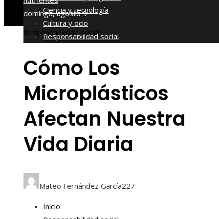
nutrientes
Ciencia y tecnología
domingo, agosto 9
Cultura y ocio
Responsabilidad social
Responsabilidad social
Cómo Los
Microplásticos
Afectan Nuestra
Vida Diaria
Mateo Fernández García
227
Inicio