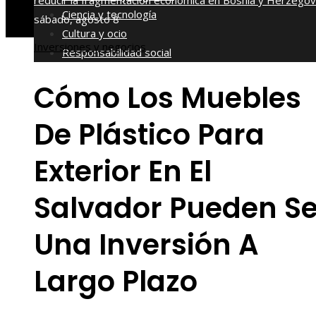
reducir la fragmentación económica en Bosnia y Herzegov
Ciencia y tecnología
sábado, agosto 8
Cultura y ocio
Inversiones y negocios
Responsabilidad social
Cómo Los Muebles
De Plástico Para
Exterior En El
Salvador Pueden Se
Una Inversión A
Largo Plazo