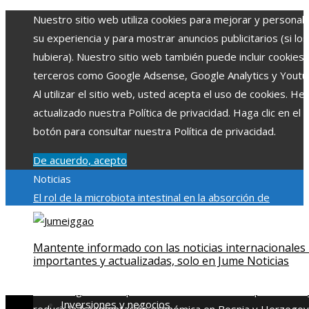
Nuestro sitio web utiliza cookies para mejorar y personali
su experiencia y para mostrar anuncios publicitarios (si los
hubiera). Nuestro sitio web también puede incluir cookies
terceros como Google Adsense, Google Analytics y Youtu
Al utilizar el sitio web, usted acepta el uso de cookies. H
actualizado nuestra Política de privacidad. Haga clic en el
botón para consultar nuestra Política de privacidad.
De acuerdo, acepto
Noticias
El rol de la microbiota intestinal en la absorción de
nutrientes
Reformas regulatorias derivadas de desastres
industriales emblemáticos
Ciudades con más sitios declar
Mantente informado con las noticias internacionales
Patrimonio de la Humanidad y su importancia
Impacto
importantes y actualizadas, solo en Jume Noticias
económico y social de la estacionalidad turística en
Montenegro
Claves para aumentar la inversión productiva 
Inversiones y negocios