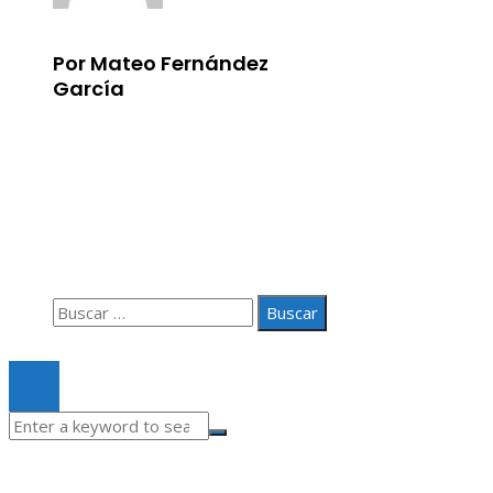
Por Mateo Fernández
García
Información
Aviso Legal
Quiénes somos
Contacto
Buscar:
© 2020 Todos los derechos Reservados.