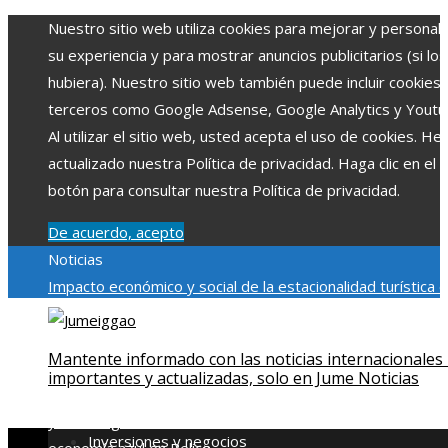
Nuestro sitio web utiliza cookies para mejorar y personali
su experiencia y para mostrar anuncios publicitarios (si los
hubiera). Nuestro sitio web también puede incluir cookies
terceros como Google Adsense, Google Analytics y Youtu
Al utilizar el sitio web, usted acepta el uso de cookies. H
actualizado nuestra Política de privacidad. Haga clic en el
botón para consultar nuestra Política de privacidad.
De acuerdo, acepto
Noticias
Impacto económico y social de la estacionalidad turística 
Montenegro
La gran depresión de 1929 y su impacto en la
regulación bancaria
Las 15 exploraciones espaciales que
Mantente informado con las noticias internacionales
ampliaron los límites del conocimiento humano
Las 15
importantes y actualizadas, solo en Jume Noticias
donaciones individuales más grandes y su impacto en la ci
y tecnología
Modelos de desarrollo sostenible basados en 
Inversiones y negocios