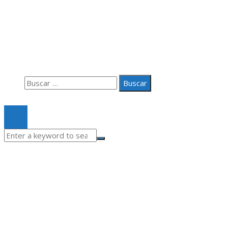
Información
Aviso Legal
Quiénes somos
Contacto
Buscar:
© 2020 Todos los derechos Reservados.