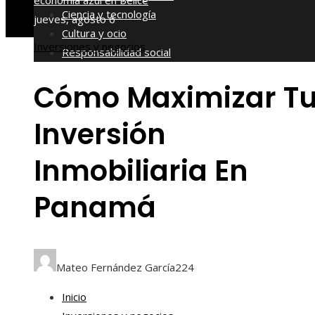
economía azul en Belice
Ciencia y tecnología
jueves, agosto 6
Cultura y ocio
Inversiones y negocios
Responsabilidad social
Cómo Maximizar T
Inversión
Inmobiliaria En
Panamá
Mateo Fernández García
224
Inicio