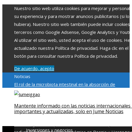
Nuestro sitio web utiliza cookies para mejorar y personali
su experiencia y para mostrar anuncios publicitarios (si los
hubiera). Nuestro sitio web también puede incluir cookies
terceros como Google Adsense, Google Analytics y Youtu
Al utilizar el sitio web, usted acepta el uso de cookies. H
actualizado nuestra Política de privacidad. Haga clic en el
botón para consultar nuestra Política de privacidad.
De acuerdo, acepto
Noticias
El rol de la microbiota intestinal en la absorción de
nutrientes
Reformas regulatorias derivadas de desastres
industriales emblemáticos
Ciudades con más sitios declar
Mantente informado con las noticias internacionales
Patrimonio de la Humanidad y su importancia
Impacto
importantes y actualizadas, solo en Jume Noticias
económico y social de la estacionalidad turística en
Montenegro
Claves para aumentar la inversión productiva 
Inversiones y negocios