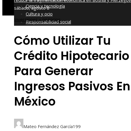
reducir la fragmentación económica en Bosnia y Herzegov
Ciencia y tecnología
sábado, agosto 8
Cultura y ocio
Inversiones y negocios
Responsabilidad social
Cómo Utilizar Tu
Crédito Hipotecario
Para Generar
Ingresos Pasivos En
México
Mateo Fernández García
199