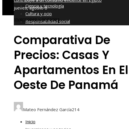
contribuye a un consumo eficiente en Egipto
Ciencia y tecnología
jueves, agosto 6
Cultura y ocio
Inversiones y negocios
Responsabilidad social
Comparativa De
Precios: Casas Y
Apartamentos En El
Oeste De Panamá
Mateo Fernández García
214
Inicio