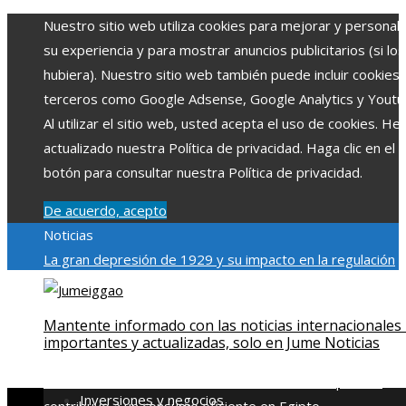
Nuestro sitio web utiliza cookies para mejorar y personali
su experiencia y para mostrar anuncios publicitarios (si los
hubiera). Nuestro sitio web también puede incluir cookies
terceros como Google Adsense, Google Analytics y Youtu
Al utilizar el sitio web, usted acepta el uso de cookies. H
actualizado nuestra Política de privacidad. Haga clic en el
botón para consultar nuestra Política de privacidad.
De acuerdo, acepto
Noticias
La gran depresión de 1929 y su impacto en la regulación
bancaria
Las 15 exploraciones espaciales que ampliaron lo
límites del conocimiento humano
Las 15 donaciones
Mantente informado con las noticias internacionales
individuales más grandes y su impacto en la ciencia y
importantes y actualizadas, solo en Jume Noticias
tecnología
Modelos de desarrollo sostenible basados en l
economía azul en Belice
Cómo la estabilidad de precios
Inversiones y negocios