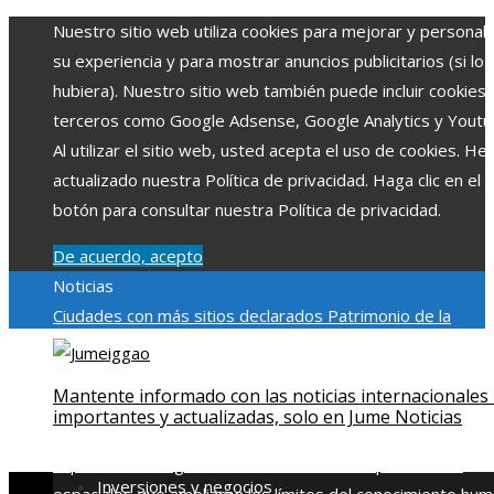
Nuestro sitio web utiliza cookies para mejorar y personali
su experiencia y para mostrar anuncios publicitarios (si los
hubiera). Nuestro sitio web también puede incluir cookies
terceros como Google Adsense, Google Analytics y Youtu
Al utilizar el sitio web, usted acepta el uso de cookies. H
actualizado nuestra Política de privacidad. Haga clic en el
botón para consultar nuestra Política de privacidad.
De acuerdo, acepto
Noticias
Ciudades con más sitios declarados Patrimonio de la
Humanidad y su importancia
Impacto económico y social de
estacionalidad turística en Montenegro
Claves para aumen
Mantente informado con las noticias internacionales
la inversión productiva y reducir la fragmentación económi
importantes y actualizadas, solo en Jume Noticias
en Bosnia y Herzegovina
La gran depresión de 1929 y su
impacto en la regulación bancaria
Las 15 exploraciones
Inversiones y negocios