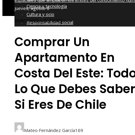
espaciales que ampliaron los límites del conocimiento hu
Ciencia y tecnología
jueves, agosto 6
Cultura y ocio
Inversiones y negocios
Responsabilidad social
Comprar Un
Apartamento En
Costa Del Este: Tod
Lo Que Debes Sabe
Si Eres De Chile
Mateo Fernández García
169