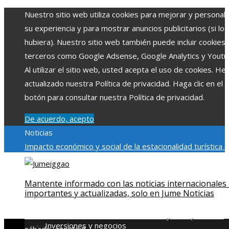
Nuestro sitio web utiliza cookies para mejorar y personali
su experiencia y para mostrar anuncios publicitarios (si los
hubiera). Nuestro sitio web también puede incluir cookies
terceros como Google Adsense, Google Analytics y Youtu
Al utilizar el sitio web, usted acepta el uso de cookies. H
actualizado nuestra Política de privacidad. Haga clic en el
botón para consultar nuestra Política de privacidad.
De acuerdo, acepto
Noticias
Impacto económico y social de la estacionalidad turística 
Montenegro
La gran depresión de 1929 y su impacto en la
regulación bancaria
El rol de la microbiota intestinal en la
Mantente informado con las noticias internacionales
absorción de nutrientes
Reformas regulatorias derivadas 
importantes y actualizadas, solo en Jume Noticias
desastres industriales emblemáticos
Ciudades con más sit
declarados Patrimonio de la Humanidad y su importancia
Inversiones y negocios