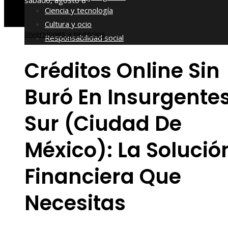
sábado, agosto 8
Ciencia y tecnología
Cultura y ocio
Inversiones y negocios
Responsabilidad social
Créditos Online Sin
Buró En Insurgente
Sur (Ciudad De
México): La Solució
Financiera Que
Necesitas