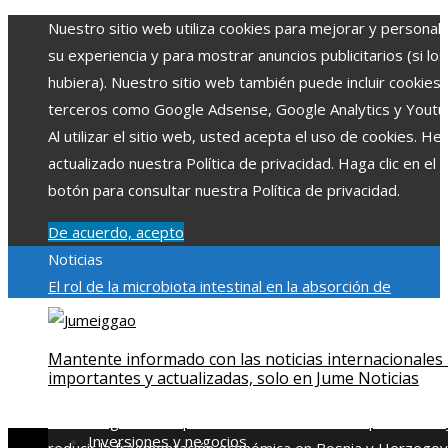
Nuestro sitio web utiliza cookies para mejorar y personali
su experiencia y para mostrar anuncios publicitarios (si los
hubiera). Nuestro sitio web también puede incluir cookies
terceros como Google Adsense, Google Analytics y Youtu
Al utilizar el sitio web, usted acepta el uso de cookies. H
actualizado nuestra Política de privacidad. Haga clic en el
botón para consultar nuestra Política de privacidad.
De acuerdo, acepto
Noticias
El rol de la microbiota intestinal en la absorción de
nutrientes
Reformas regulatorias derivadas de desastres
industriales emblemáticos
Ciudades con más sitios declar
Mantente informado con las noticias internacionales
Patrimonio de la Humanidad y su importancia
Impacto
importantes y actualizadas, solo en Jume Noticias
económico y social de la estacionalidad turística en
Montenegro
Claves para aumentar la inversión productiva 
Inversiones y negocios