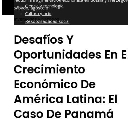
reducir la fragmentación económica en Bosnia y Herzegov
Ciencia y tecnología
sábado, agosto 8
Cultura y ocio
Inversiones y negocios
Responsabilidad social
Desafíos Y
Oportunidades En E
Crecimiento
Económico De
América Latina: El
Caso De Panamá