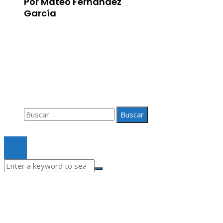
Por Mateo Fernández
García
Información
Aviso Legal
Quiénes somos
Contacto
Buscar:
© 2020 Todos los derechos Reservados.