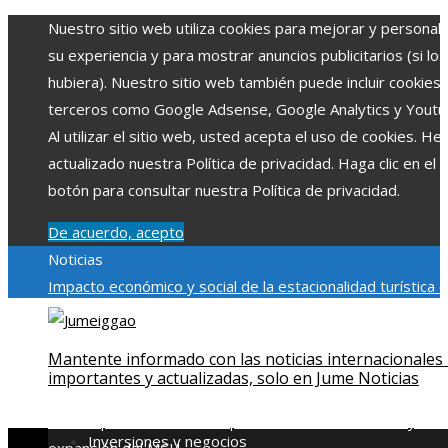
Nuestro sitio web utiliza cookies para mejorar y personali
su experiencia y para mostrar anuncios publicitarios (si los
hubiera). Nuestro sitio web también puede incluir cookies
terceros como Google Adsense, Google Analytics y Youtu
Al utilizar el sitio web, usted acepta el uso de cookies. H
actualizado nuestra Política de privacidad. Haga clic en el
botón para consultar nuestra Política de privacidad.
De acuerdo, acepto
Noticias
Impacto económico y social de la estacionalidad turística 
Montenegro
La gran depresión de 1929 y su impacto en la
regulación bancaria
Cómo la RSE impulsa el desarrollo socia
Mantente informado con las noticias internacionales
ambiental en comunidades chilenas
Disney impulsa videos
importantes y actualizadas, solo en Jume Noticias
cortos en TikTok para atraer a usuarios jóvenes
Qué revel
escena post-créditos de Spider-Man: Brand New Day sobr
Inversiones y negocios