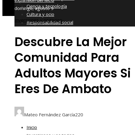
expansión del MCU
Ciencia y tecnología
domingo, agosto 9
Cultura y ocio
Inversiones y negocios
Responsabilidad social
Descubre La Mejor
Comunidad Para
Adultos Mayores Si
Eres De Ambato
Mateo Fernández García
220
Inicio