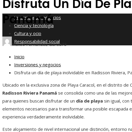
Disfruta Un Día De Pla
Responsabilidad social
Panamá
Inversiones y negocios
Ciencia y tecnología
Cultura y ocio
Responsabilidad social
Mateo Fernández García
73
Inicio
Inversiones y negocios
Disfruta un día de playa inolvidable en Radisson Riviera, 
Ubicado en la exclusiva zona de Playa Caracol, en el distrito de 
Radisson Riviera Panamá
se consolida como una de las mejore
para quienes buscan disfrutar de un
día de playa
sin igual, con
elementos necesarios para transformar una posible escapada e
experiencia verdaderamente inolvidable.
Este alojamiento de nivel internacional une distinción, entorno na