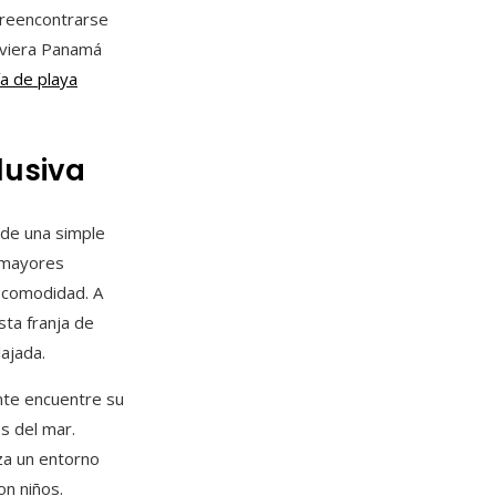
a reencontrarse
Riviera Panamá
ía de playa
lusiva
 de una simple
 mayores
a comodidad. A
sta franja de
ajada.
ante encuentre su
s del mar.
za un entorno
on niños.