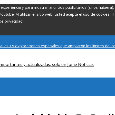
experiencia y para mostrar anuncios publicitarios (si los hubiera)
tube. Al utilizar el sitio web, usted acepta el uso de cookies. 
de privacidad.
ia
Las 15 exploraciones espaciales que ampliaron los límites del
Modelos de desarrollo sostenible basados en la economía azul en
mportantes y actualizadas, solo en Jume Noticias