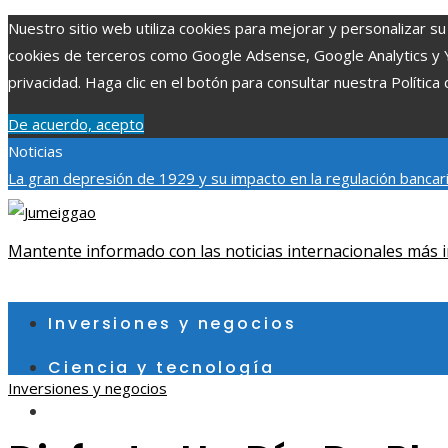
Nuestro sitio web utiliza cookies para mejorar y personalizar su 
cookies de terceros como Google Adsense, Google Analytics y You
privacidad. Haga clic en el botón para consultar nuestra Política 
De acuerdo, acepto
Noticias
La gran depresión de 1929 y su impacto en la regulación bancar
individuales más grandes y su impacto en la ciencia y tecnología
contribuye a un consumo eficiente en Egipto
Mantente informado con las noticias internacionales más i
jueves, agosto 6
Inversiones y negocios
Ciencia y tecnología
Inversiones y negocios
Cultura y ocio