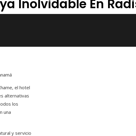
ya Inolvidable En Radi
Panamá
Chame, el hotel
s alternativas
 todos los
n una
tural y servicio