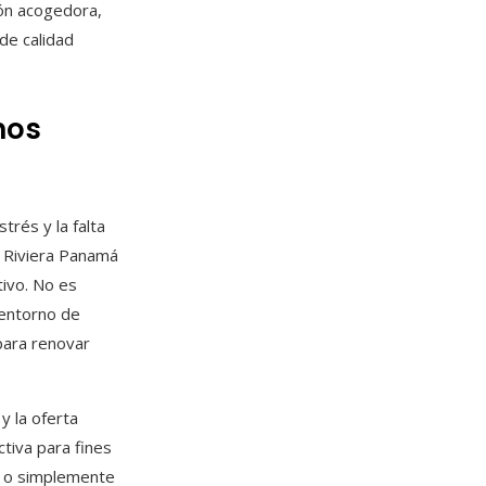
ión acogedora,
de calidad
hos
trés y la falta
 Riviera Panamá
tivo. No es
 entorno de
para renovar
 y la oferta
tiva para fines
s o simplemente