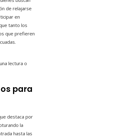
uienes buscan
ón de relajarse
ticipar en
que tanto los
os que prefieren
ecuadas.
una lectura o
dos para
 que destaca por
pturando la
ntrada hasta las