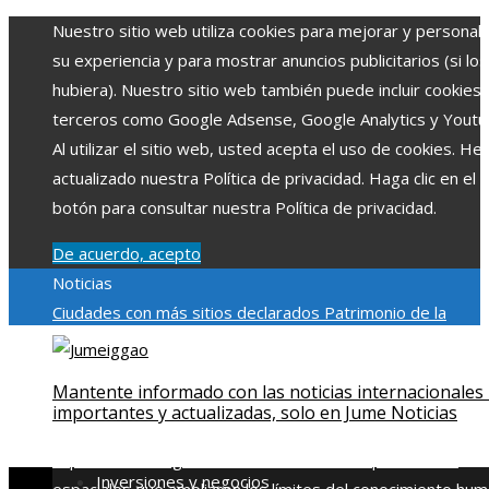
Nuestro sitio web utiliza cookies para mejorar y personali
su experiencia y para mostrar anuncios publicitarios (si los
hubiera). Nuestro sitio web también puede incluir cookies
terceros como Google Adsense, Google Analytics y Youtu
Al utilizar el sitio web, usted acepta el uso de cookies. H
actualizado nuestra Política de privacidad. Haga clic en el
botón para consultar nuestra Política de privacidad.
De acuerdo, acepto
Noticias
Ciudades con más sitios declarados Patrimonio de la
Humanidad y su importancia
Impacto económico y social de
estacionalidad turística en Montenegro
Claves para aumen
Mantente informado con las noticias internacionales
la inversión productiva y reducir la fragmentación económi
importantes y actualizadas, solo en Jume Noticias
en Bosnia y Herzegovina
La gran depresión de 1929 y su
impacto en la regulación bancaria
Las 15 exploraciones
Inversiones y negocios