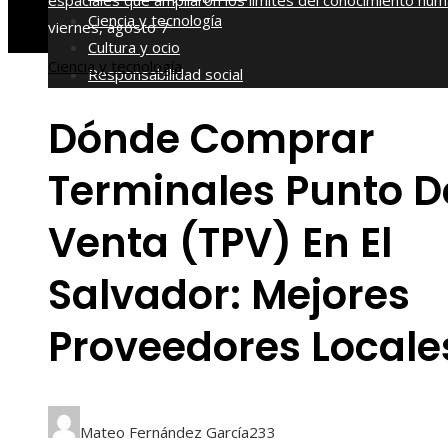
espaciales que ampliaron los límites del conocimiento hu
Ciencia y tecnología
viernes, agosto 7
Cultura y ocio
Ciencia y tecnología
Responsabilidad social
Dónde Comprar
Terminales Punto D
Venta (TPV) En El
Salvador: Mejores
Proveedores Locale
Mateo Fernández García
233