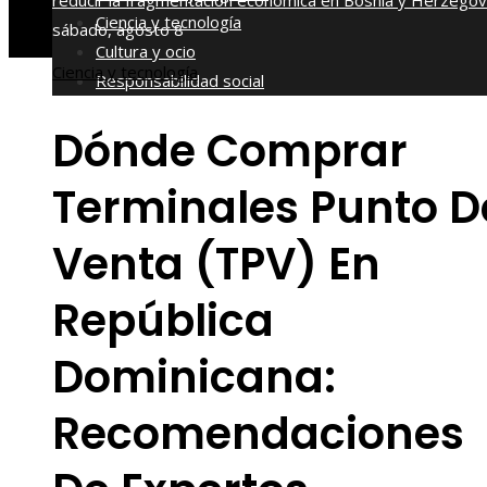
reducir la fragmentación económica en Bosnia y Herzegov
Ciencia y tecnología
sábado, agosto 8
Cultura y ocio
Ciencia y tecnología
Responsabilidad social
Dónde Comprar
Terminales Punto D
Venta (TPV) En
República
Dominicana:
Recomendaciones