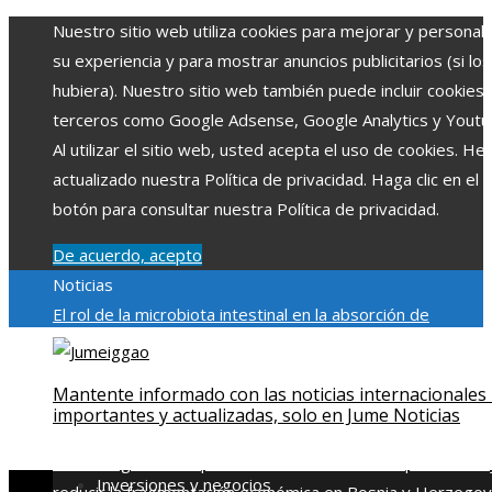
Nuestro sitio web utiliza cookies para mejorar y personali
su experiencia y para mostrar anuncios publicitarios (si los
hubiera). Nuestro sitio web también puede incluir cookies
terceros como Google Adsense, Google Analytics y Youtu
Al utilizar el sitio web, usted acepta el uso de cookies. H
actualizado nuestra Política de privacidad. Haga clic en el
botón para consultar nuestra Política de privacidad.
De acuerdo, acepto
Noticias
El rol de la microbiota intestinal en la absorción de
nutrientes
Reformas regulatorias derivadas de desastres
industriales emblemáticos
Ciudades con más sitios declar
Mantente informado con las noticias internacionales
Patrimonio de la Humanidad y su importancia
Impacto
importantes y actualizadas, solo en Jume Noticias
económico y social de la estacionalidad turística en
Montenegro
Claves para aumentar la inversión productiva 
Inversiones y negocios