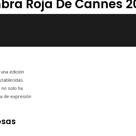
mbra Roja De Cannes 2
 una edición
stablecidas.
 no solo ha
ma de expresión
osas