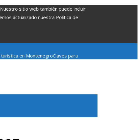
. Nuestro sitio web también puede incluir
Hemos actualizado nuestra Política de
d turística en Montenegro
Claves para
mpacto en la regulación bancaria
Las 15