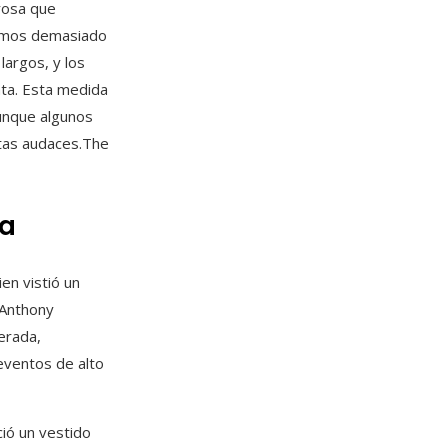
rosa que
ismos demasiado
largos, y los
ta. Esta medida
aunque algunos
stas audaces.The
ia
en vistió un
 Anthony
erada,
eventos de alto
ció un vestido