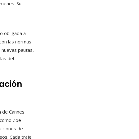
lúmenes. Su
io obligada a
 con las normas
s nuevas pautas,
las del
cación
ja de Cannes
s como Zoe
ecciones de
eos. Cada traje