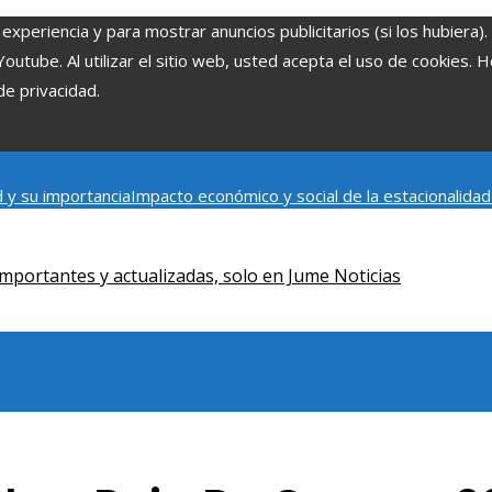
experiencia y para mostrar anuncios publicitarios (si los hubiera)
tube. Al utilizar el sitio web, usted acepta el uso de cookies. 
de privacidad.
 y su importancia
Impacto económico y social de la estacionalida
onómica en Bosnia y Herzegovina
La gran depresión de 1929 y su i
iento humano
mportantes y actualizadas, solo en Jume Noticias