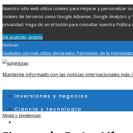
Nuestro sitio web utiliza cookies para mejorar y personalizar su 
cookies de terceros como Google Adsense, Google Analytics y You
privacidad. Haga clic en el botón para consultar nuestra Política 
De acuerdo, acepto
Noticias
Ciudades con más sitios declarados Patrimonio de la Humanidad
aumentar la inversión productiva y reducir la fragmentación ec
exploraciones espaciales que ampliaron los límites del conocim
Mantente informado con las noticias internacionales más i
viernes, agosto 7
Inversiones y negocios
Ciencia y tecnología
Moda y tendencias
Cultura y ocio