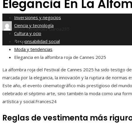
Elegancia En La Alfo
Responsabilidad social
Inversiones y negocios
Ciencia y tecnología
Mateo Fernández García
235
Cultura y ocio
Responsabilidad social
Inicio
Moda y tendencias
Elegancia en la alfombra roja de Cannes 2025
La alfombra roja del Festival de Cannes 2025 ha sido testigo de
marcada por la elegancia, la innovación y la ruptura de normas e
Este año, el evento cinematográfico más prestigioso del mundo
celebrado el séptimo arte, sino también la moda como una for
artística y social.Frances24
Reglas de vestimenta más rigur