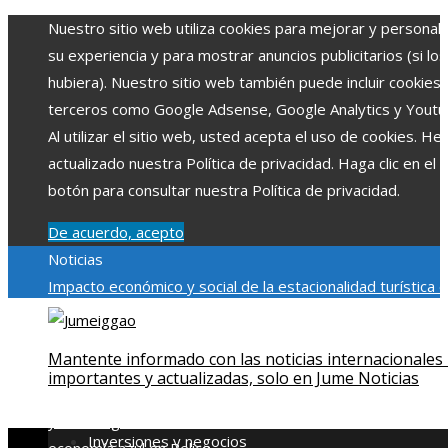
Nuestro sitio web utiliza cookies para mejorar y personali
su experiencia y para mostrar anuncios publicitarios (si los
hubiera). Nuestro sitio web también puede incluir cookies
terceros como Google Adsense, Google Analytics y Youtu
Al utilizar el sitio web, usted acepta el uso de cookies. H
actualizado nuestra Política de privacidad. Haga clic en el
botón para consultar nuestra Política de privacidad.
De acuerdo, acepto
Noticias
Impacto económico y social de la estacionalidad turística 
Montenegro
La gran depresión de 1929 y su impacto en la
regulación bancaria
Las 15 exploraciones espaciales que
Mantente informado con las noticias internacionales
ampliaron los límites del conocimiento humano
Las 15
importantes y actualizadas, solo en Jume Noticias
donaciones individuales más grandes y su impacto en la ci
y tecnología
Modelos de desarrollo sostenible basados en 
Inversiones y negocios