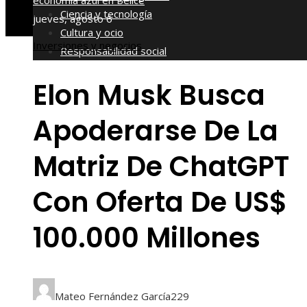
economía azul en Belice
Ciencia y tecnología
jueves, agosto 6
Cultura y ocio
Inversiones y negocios
Responsabilidad social
Elon Musk Busca
Apoderarse De La
Matriz De ChatGPT
Con Oferta De US$
100.000 Millones
Mateo Fernández García
229