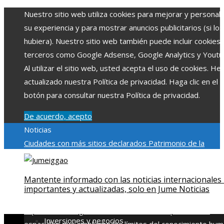
Nuestro sitio web utiliza cookies para mejorar y personali
su experiencia y para mostrar anuncios publicitarios (si los
hubiera). Nuestro sitio web también puede incluir cookies
terceros como Google Adsense, Google Analytics y Youtu
Al utilizar el sitio web, usted acepta el uso de cookies. H
actualizado nuestra Política de privacidad. Haga clic en el
botón para consultar nuestra Política de privacidad.
De acuerdo, acepto
Noticias
Ciudades con más sitios declarados Patrimonio de la
Humanidad y su importancia
Impacto económico y social de
estacionalidad turística en Montenegro
Claves para aumen
Mantente informado con las noticias internacionales
la inversión productiva y reducir la fragmentación económi
importantes y actualizadas, solo en Jume Noticias
en Bosnia y Herzegovina
La gran depresión de 1929 y su
impacto en la regulación bancaria
Las 15 exploraciones
Inversiones y negocios