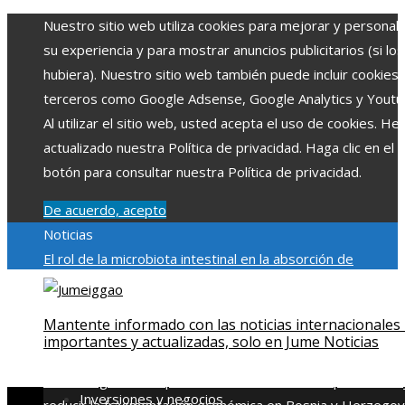
Nuestro sitio web utiliza cookies para mejorar y personali
su experiencia y para mostrar anuncios publicitarios (si los
hubiera). Nuestro sitio web también puede incluir cookies
terceros como Google Adsense, Google Analytics y Youtu
Al utilizar el sitio web, usted acepta el uso de cookies. H
actualizado nuestra Política de privacidad. Haga clic en el
botón para consultar nuestra Política de privacidad.
De acuerdo, acepto
Noticias
El rol de la microbiota intestinal en la absorción de
nutrientes
Reformas regulatorias derivadas de desastres
industriales emblemáticos
Ciudades con más sitios declar
Mantente informado con las noticias internacionales
Patrimonio de la Humanidad y su importancia
Impacto
importantes y actualizadas, solo en Jume Noticias
económico y social de la estacionalidad turística en
Montenegro
Claves para aumentar la inversión productiva 
Inversiones y negocios