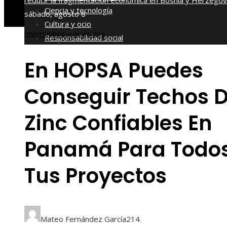
reducir la fragmentación económica en Bosnia y Herzegov
Ciencia y tecnología
sábado, agosto 8
Cultura y ocio
Inversiones y negocios
Responsabilidad social
En HOPSA Puedes
Conseguir Techos 
Zinc Confiables En
Panamá Para Todo
Tus Proyectos
Mateo Fernández García
214