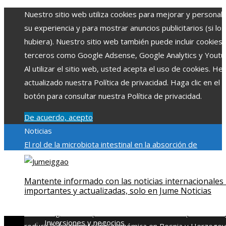
Nuestro sitio web utiliza cookies para mejorar y personali
su experiencia y para mostrar anuncios publicitarios (si los
hubiera). Nuestro sitio web también puede incluir cookies
terceros como Google Adsense, Google Analytics y Youtu
Al utilizar el sitio web, usted acepta el uso de cookies. H
actualizado nuestra Política de privacidad. Haga clic en el
botón para consultar nuestra Política de privacidad.
De acuerdo, acepto
Noticias
El rol de la microbiota intestinal en la absorción de
nutrientes
Reformas regulatorias derivadas de desastres
industriales emblemáticos
Ciudades con más sitios declar
Mantente informado con las noticias internacionales
Patrimonio de la Humanidad y su importancia
Impacto
importantes y actualizadas, solo en Jume Noticias
económico y social de la estacionalidad turística en
Montenegro
Claves para aumentar la inversión productiva 
Inversiones y negocios