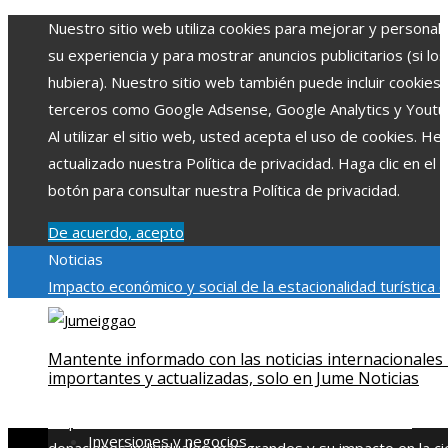
Nuestro sitio web utiliza cookies para mejorar y personali
su experiencia y para mostrar anuncios publicitarios (si los
hubiera). Nuestro sitio web también puede incluir cookies
terceros como Google Adsense, Google Analytics y Youtu
Al utilizar el sitio web, usted acepta el uso de cookies. H
actualizado nuestra Política de privacidad. Haga clic en el
botón para consultar nuestra Política de privacidad.
De acuerdo, acepto
Noticias
Impacto económico y social de la estacionalidad turística 
Montenegro
Claves para aumentar la inversión productiva 
reducir la fragmentación económica en Bosnia y
Mantente informado con las noticias internacionales
Herzegovina
La gran depresión de 1929 y su impacto en l
importantes y actualizadas, solo en Jume Noticias
regulación bancaria
Las 15 exploraciones espaciales que
ampliaron los límites del conocimiento humano
Las 15
Inversiones y negocios