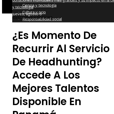
donaciones individuales más grandes y su impacto en la ci
Ciencia y tecnología
y tecnología
Cultura y ocio
jueves, agosto 6
Inversiones y negocios
Responsabilidad social
¿Es Momento De
Recurrir Al Servicio
De Headhunting?
Accede A Los
Mejores Talentos
Disponible En