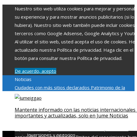
Nuestro sitio web utiliza cookies para mejorar y personali
su experiencia y para mostrar anuncios publicitarios (si los
hubiera). Nuestro sitio web también puede incluir cookies
terceros como Google Adsense, Google Analytics y Youtu
Al utilizar el sitio web, usted acepta el uso de cookies. H
actualizado nuestra Política de privacidad. Haga clic en el
botón para consultar nuestra Política de privacidad.
De acuerdo, acepto
Noticias
Ciudades con más sitios declarados Patrimonio de la
Humanidad y su importancia
Impacto económico y social de
estacionalidad turística en Montenegro
Claves para aumen
Mantente informado con las noticias internacionales
la inversión productiva y reducir la fragmentación económi
importantes y actualizadas, solo en Jume Noticias
en Bosnia y Herzegovina
La gran depresión de 1929 y su
impacto en la regulación bancaria
Las 15 exploraciones
Inversiones y negocios