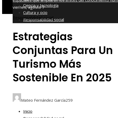
espaciales que ampliaron los límites del conocimiento hu
Ciencia y tecnología
viernes, agosto 7
Cultura y ocio
Responsabilidad social
Responsabilidad social
Estrategias
Conjuntas Para Un
Turismo Más
Sostenible En 2025
Mateo Fernández García
259
Inicio