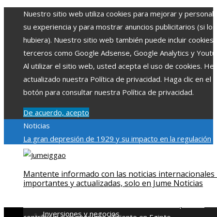
Nuestro sitio web utiliza cookies para mejorar y personali
su experiencia y para mostrar anuncios publicitarios (si los
hubiera). Nuestro sitio web también puede incluir cookies
terceros como Google Adsense, Google Analytics y Youtu
Al utilizar el sitio web, usted acepta el uso de cookies. H
actualizado nuestra Política de privacidad. Haga clic en el
botón para consultar nuestra Política de privacidad.
De acuerdo, acepto
Noticias
La gran depresión de 1929 y su impacto en la regulación
bancaria
Las 15 exploraciones espaciales que ampliaron lo
límites del conocimiento humano
Las 15 donaciones
Mantente informado con las noticias internacionales
individuales más grandes y su impacto en la ciencia y
importantes y actualizadas, solo en Jume Noticias
tecnología
Modelos de desarrollo sostenible basados en l
economía azul en Belice
Cómo la estabilidad de precios
Inversiones y negocios