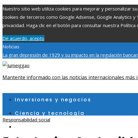
Nuestro sitio web utiliza cookies para mejorar y personalizar su 
cookies de terceros como Google Adsense, Google Analytics y You
privacidad. Haga clic en el botón para consultar nuestra Política 
De acuerdo, acepto
Noticias
La gran depresión de 1929 y su impacto en la regulación bancar
individuales más grandes y su impacto en la ciencia y tecnología
contribuye a un consumo eficiente en Egipto
Mantente informado con las noticias internacionales más i
jueves, agosto 6
Inversiones y negocios
Ciencia y tecnología
Responsabilidad social
Cultura y ocio