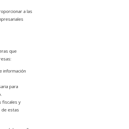
roporcionar a las
mpresariales
reras que
esas:​
e información
esaria para
​
s fiscales y
n de estas