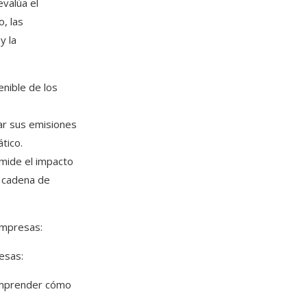
evalúa el
, las
y la
enible de los
ar sus emisiones
ico.​
mide el impacto
 cadena de
empresas:​
sas:​
omprender cómo