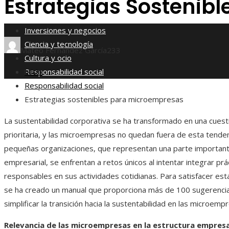
Estrategias Sostenib
Responsabilidad social
Inversiones y negocios
Ciencia y tecnología
Mateo Fernández García
233
Cultura y ocio
Responsabilidad social
Inicio
Responsabilidad social
Estrategias sostenibles para microempresas
​La sustentabilidad corporativa se ha transformado en una cuest
prioritaria, y las microempresas no quedan fuera de esta tenden
pequeñas organizaciones, que representan una parte importan
empresarial, se enfrentan a retos únicos al intentar integrar prá
responsables en sus actividades cotidianas. Para satisfacer est
se ha creado un manual que proporciona más de 100 sugerenci
simplificar la transición hacia la sustentabilidad en las microempr
Relevancia de las microempresas en la estructura empresa