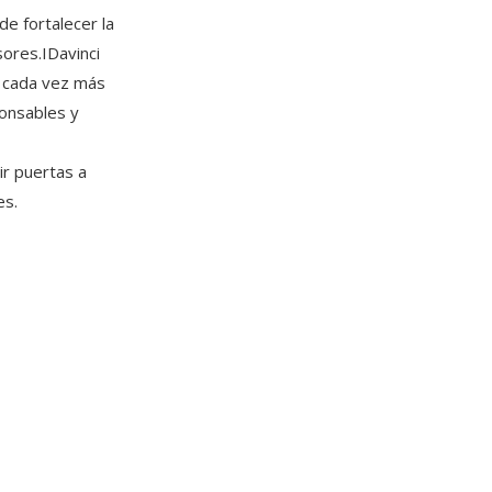
e fortalecer la
res.​IDavinci
n cada vez más
ponsables y
ir puertas a
es.