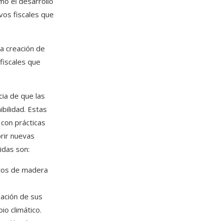
mo el desarrollo
vos fiscales que
a creación de
fiscales que
cia de que las
bilidad. Estas
 con prácticas
rir nuevas
das son:​
ctos de madera
sación de sus
o climático.​