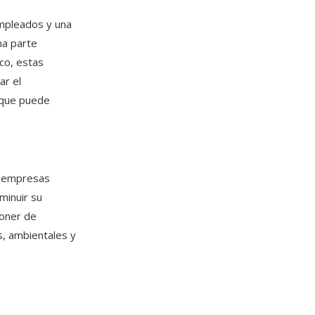
mpleados y una
na parte
co, estas
ar el
o que puede
roempresas
minuir su
poner de
s, ambientales y