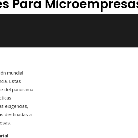
les Para Microempresa
ión mundial
cia. Estas
te del panorama
cticas
as exigencias,
as destinadas a
esas.​
rial