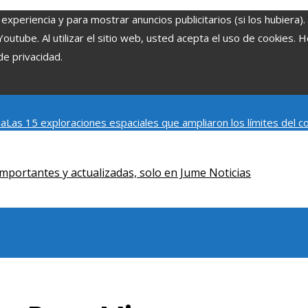
experiencia y para mostrar anuncios publicitarios (si los hubiera)
tube. Al utilizar el sitio web, usted acepta el uso de cookies. 
de privacidad.
ia
Las 15 exploraciones espaciales que ampliaron los límites del
Modelos de desarrollo sostenible basados en la economía azul en
mportantes y actualizadas, solo en Jume Noticias