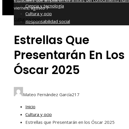
espaciales que ampliaron los límites del conocimiento hu
Ciencia y tecnología
viernes, agosto 7
Cultura y ocio
Cultura y ocio
Responsabilidad social
Estrellas Que
Presentarán En Los
Óscar 2025
Mateo Fernández García
217
Inicio
Cultura y ocio
Estrellas que Presentarán en los Óscar 2025