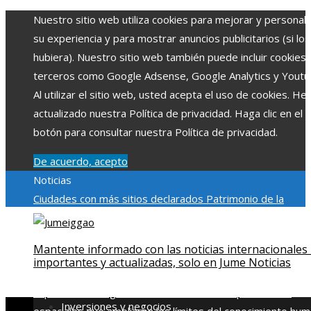
Nuestro sitio web utiliza cookies para mejorar y personali
su experiencia y para mostrar anuncios publicitarios (si los
hubiera). Nuestro sitio web también puede incluir cookies
terceros como Google Adsense, Google Analytics y Youtu
Al utilizar el sitio web, usted acepta el uso de cookies. H
actualizado nuestra Política de privacidad. Haga clic en el
botón para consultar nuestra Política de privacidad.
De acuerdo, acepto
Noticias
Ciudades con más sitios declarados Patrimonio de la
Humanidad y su importancia
Impacto económico y social de
estacionalidad turística en Montenegro
Claves para aumen
Mantente informado con las noticias internacionales
la inversión productiva y reducir la fragmentación económi
importantes y actualizadas, solo en Jume Noticias
en Bosnia y Herzegovina
La gran depresión de 1929 y su
impacto en la regulación bancaria
Las 15 exploraciones
Inversiones y negocios