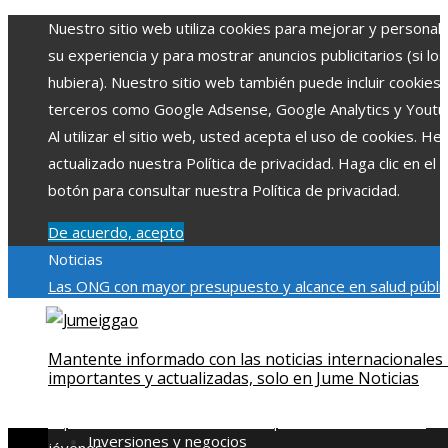
Nuestro sitio web utiliza cookies para mejorar y personali
su experiencia y para mostrar anuncios publicitarios (si los
hubiera). Nuestro sitio web también puede incluir cookies
terceros como Google Adsense, Google Analytics y Youtu
Al utilizar el sitio web, usted acepta el uso de cookies. H
actualizado nuestra Política de privacidad. Haga clic en el
botón para consultar nuestra Política de privacidad.
De acuerdo, acepto
Noticias
Las ONG con mayor presupuesto y alcance en salud públic
educación
Impacto económico y social de la estacionalidad
turística en Montenegro
La gran depresión de 1929 y su
Mantente informado con las noticias internacionales
impacto en la regulación bancaria
Cómo la RSE impulsa el
importantes y actualizadas, solo en Jume Noticias
desarrollo social y ambiental en comunidades chilenas
Dis
impulsa videos cortos en TikTok para atraer a usuarios
Inversiones y negocios