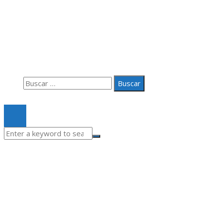
Información
Aviso Legal
Quiénes somos
Contacto
Buscar:
© 2020 Todos los derechos Reservados.