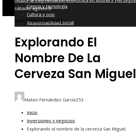
reducir la fragmentación económica en Bosnia y Herzegov
Ciencia y tecnología
sábado, agosto 8
Cultura y ocio
Inversiones y negocios
Responsabilidad social
Explorando El
Nombre De La
Cerveza San Miguel
Mateo Fernández García
253
Inicio
Inversiones y negocios
Explorando el nombre de la cerveza San Miguel.