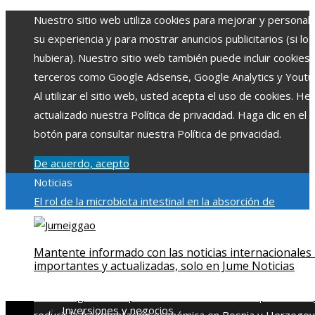
Nuestro sitio web utiliza cookies para mejorar y personali
su experiencia y para mostrar anuncios publicitarios (si los
hubiera). Nuestro sitio web también puede incluir cookies
terceros como Google Adsense, Google Analytics y Youtu
Al utilizar el sitio web, usted acepta el uso de cookies. H
actualizado nuestra Política de privacidad. Haga clic en el
botón para consultar nuestra Política de privacidad.
De acuerdo, acepto
Noticias
El rol de la microbiota intestinal en la absorción de
nutrientes
Reformas regulatorias derivadas de desastres
industriales emblemáticos
Ciudades con más sitios declar
Mantente informado con las noticias internacionales
Patrimonio de la Humanidad y su importancia
Impacto
importantes y actualizadas, solo en Jume Noticias
económico y social de la estacionalidad turística en
Montenegro
Claves para aumentar la inversión productiva 
Inversiones y negocios