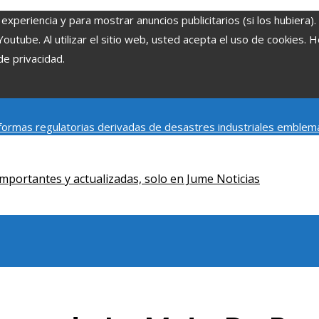
experiencia y para mostrar anuncios publicitarios (si los hubiera)
tube. Al utilizar el sitio web, usted acepta el uso de cookies. 
de privacidad.
ormas regulatorias derivadas de desastres industriales emblem
y social de la estacionalidad turística en Montenegro
Claves para
mportantes y actualizadas, solo en Jume Noticias