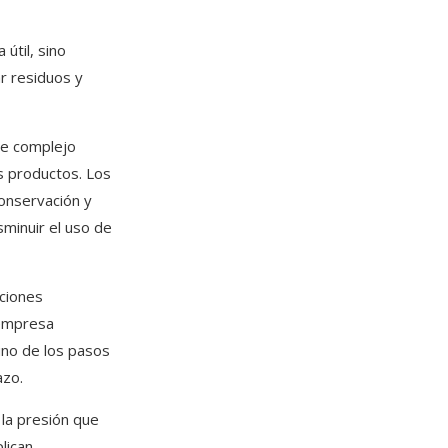
 útil, sino
ar residuos y
nte complejo
s productos. Los
onservación y
sminuir el uso de
aciones
 empresa
no de los pasos
azo.
 la presión que
lican