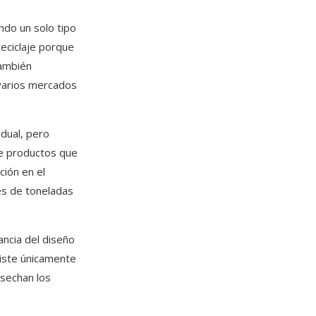
ndo un solo tipo
reciclaje porque
también
 varios mercados
idual, pero
de productos que
ción en el
es de toneladas
ancia del diseño
siste únicamente
esechan los