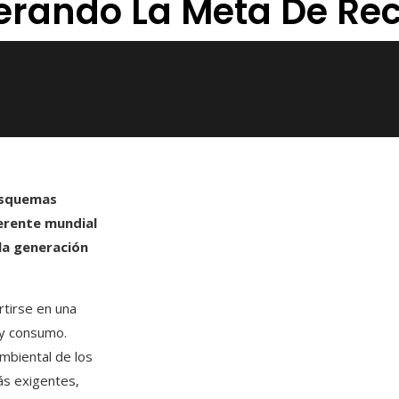
lerando La Meta De Rec
 esquemas
erente mundial
 la generación
rtirse en una
 y consumo.
mbiental de los
ás exigentes,