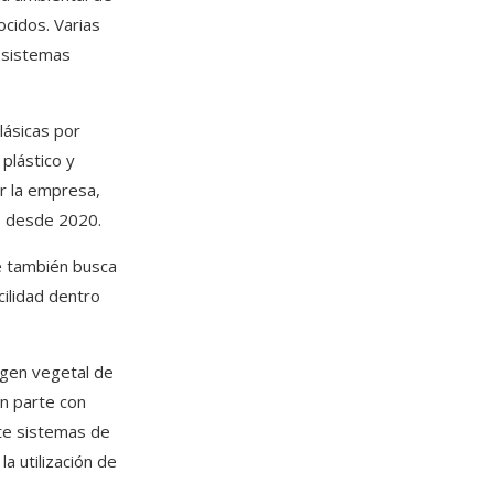
cidos. Varias
o sistemas
lásicas por
 plástico y
or la empresa,
o desde 2020.
ue también busca
cilidad dentro
igen vegetal de
n parte con
nte sistemas de
a utilización de