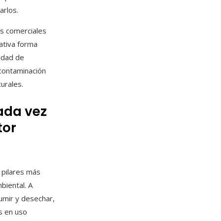
arlos.
s comerciales
iativa forma
idad de
 contaminación
turales.
ada vez
tor
 pilares más
biental. A
sumir y desechar,
s en uso