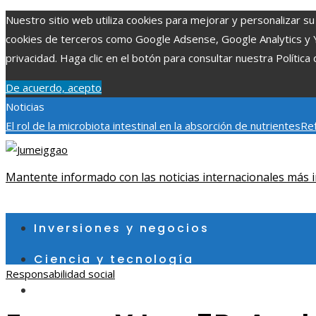
Nuestro sitio web utiliza cookies para mejorar y personalizar su 
cookies de terceros como Google Adsense, Google Analytics y You
privacidad. Haga clic en el botón para consultar nuestra Política 
De acuerdo, acepto
Noticias
El rol de la microbiota intestinal en la absorción de nutrientes
Ref
Patrimonio de la Humanidad y su importancia
Impacto económico 
fragmentación económica en Bosnia y Herzegovina
Mantente informado con las noticias internacionales más i
sábado, agosto 8
Inversiones y negocios
Ciencia y tecnología
Responsabilidad social
Cultura y ocio