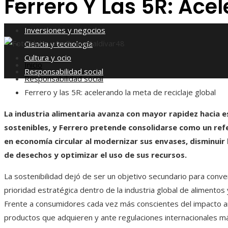
Ferrero Y Las 5R: Ace
Responsabilidad social
Inversiones y negocios
Bruno Saldívar
48
Ciencia y tecnología
Cultura y ocio
Inicio
Responsabilidad social
Responsabilidad social
Ferrero y las 5R: acelerando la meta de reciclaje global
La industria alimentaria avanza con mayor rapidez hacia
sostenibles, y Ferrero pretende consolidarse como un ref
en economía circular al modernizar sus envases, disminuir
de desechos y optimizar el uso de sus recursos.
La sostenibilidad dejó de ser un objetivo secundario para conve
prioridad estratégica dentro de la industria global de alimentos
Frente a consumidores cada vez más conscientes del impacto a
productos que adquieren y ante regulaciones internacionales m