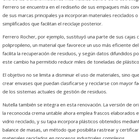
Ferrero se encuentra en el rediseño de sus empaques más cono
de sus marcas principales ya incorporan materiales reciclados 
simplificados que facilitan el reciclaje posterior.
Ferrero Rocher, por ejemplo, sustituyó una parte de sus cajas c
polipropileno, un material que favorece un uso más eficiente del
facilita la recuperación de residuos, y según datos difundidos p
este cambio ha permitido reducir miles de toneladas de plástic
El objetivo no se limita a disminuir el uso de materiales, sino q
crear envases que puedan clasificarse y reciclarse con mayor fa
de los sistemas actuales de gestión de residuos.
Nutella también se integra en esta renovación. La versión de or
la reconocida crema untable ahora emplea frascos elaborados e
vidrio reciclado, y su tapa incorpora plásticos obtenidos media
balance de masas, un método que posibilita rastrear y certificar l
materiales reciclados en procesos industriales complejos.