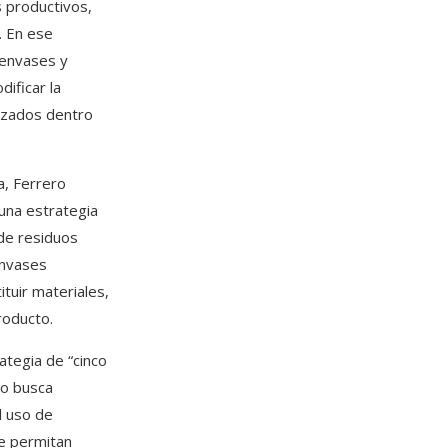
 productivos,
. En ese
 envases y
ificar la
lizados dentro
, Ferrero
una estrategia
de residuos
envases
tuir materiales,
roducto.
tegia de “cinco
elo busca
l uso de
e permitan