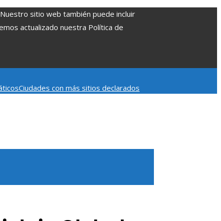
. Nuestro sitio web también puede incluir
Hemos actualizado nuestra Política de
áticos
Ciudades con más sitios declarados
 aumentar la inversión productiva y reducir la