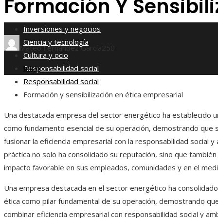
Formación Y Sensibili
Responsabilidad social
Inversiones y negocios
Ciencia y tecnología
Mateo Fernández García
250
Cultura y ocio
Responsabilidad social
Inicio
Responsabilidad social
Formación y sensibilización en ética empresarial
Una destacada empresa del sector energético ha establecido un
como fundamento esencial de su operación, demostrando que 
fusionar la eficiencia empresarial con la responsabilidad social y
práctica no solo ha consolidado su reputación, sino que también
impacto favorable en sus empleados, comunidades y en el med
Una empresa destacada en el sector energético ha consolidado 
ética como pilar fundamental de su operación, demostrando que
combinar eficiencia empresarial con responsabilidad social y amb