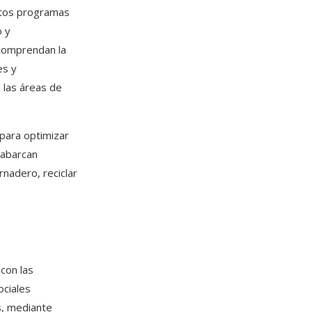
Estos programas
o y
 comprendan la
es y
 las áreas de
para optimizar
s abarcan
nadero, reciclar
con las
ciales
s, mediante