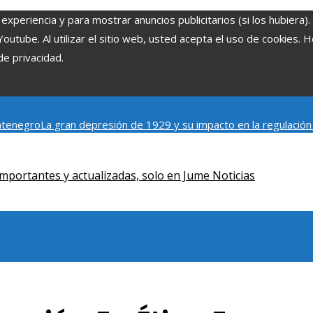
experiencia y para mostrar anuncios publicitarios (si los hubiera)
tube. Al utilizar el sitio web, usted acepta el uso de cookies. 
de privacidad.
ontenegro
La gran depresión de 1929 y su impacto en la regulación
astres industriales emblemáticos
Ciudades con más sitios declar
mportantes y actualizadas, solo en Jume Noticias