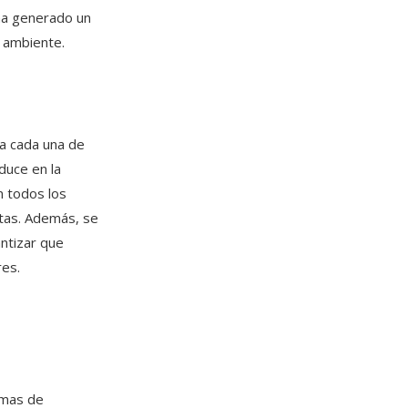
 ha generado un
 ambiente.
sa cada una de
duce en la
n todos los
ptas. Además, se
ntizar que
res.
amas de