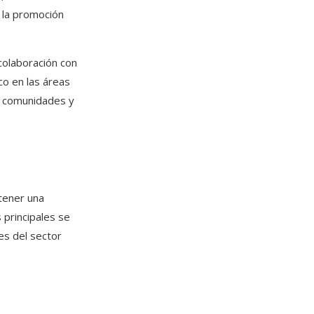
y la promoción
 colaboración con
co en las áreas
as comunidades y
tener una
 principales se
es del sector