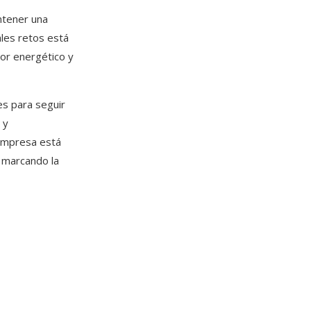
ntener una
ales retos está
or energético y
s para seguir
 y
 empresa está
r marcando la