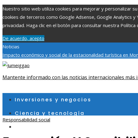
Nuestro sitio web utiliza cookies para mejorar y personalizar su 
cookies de terceros como Google Adsense, Google Analytics y You
privacidad. Haga clic en el botón para consultar nuestra Política 
De acuerdo, acepto
Noticias
Impacto económico y social de la estacionalidad turística en M
absorción de nutrientes
Reformas regulatorias derivadas de des
importancia
Mantente informado con las noticias internacionales más i
sábado, agosto 8
Inversiones y negocios
Ciencia y tecnología
Responsabilidad social
Cultura y ocio