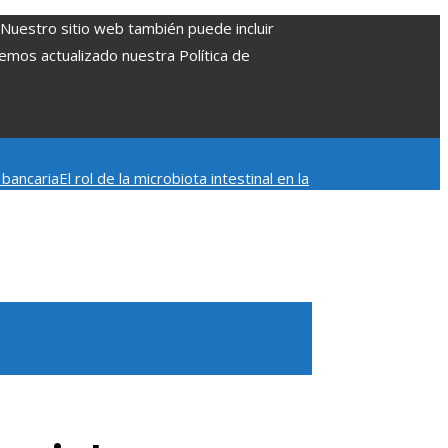
. Nuestro sitio web también puede incluir
Hemos actualizado nuestra Política de
 bancaria
El rol de la microbiota intestinal en la
ados Patrimonio de la Humanidad y su