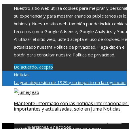
Nuestro sitio web utiliza cookies para mejorar y personali
su experiencia y para mostrar anuncios publicitarios (si los
hubiera). Nuestro sitio web también puede incluir cookies
terceros como Google Adsense, Google Analytics y Youtu
Al utilizar el sitio web, usted acepta el uso de cookies. H
actualizado nuestra Política de privacidad. Haga clic en el
botón para consultar nuestra Política de privacidad.
De acuerdo, acepto
Noticias
La gran depresión de 1929 y su impacto en la regulación
bancaria
Las 15 exploraciones espaciales que ampliaron lo
límites del conocimiento humano
Las 15 donaciones
Mantente informado con las noticias internacionales
individuales más grandes y su impacto en la ciencia y
importantes y actualizadas, solo en Jume Noticias
tecnología
Modelos de desarrollo sostenible basados en l
economía azul en Belice
Cómo la estabilidad de precios
Inversiones y negocios