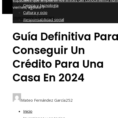
espaciales que ampliaron los límites del conocimiento hu
Ciencia y tecnología
viernes, agosto 7
Cultura y ocio
Inversiones y negocios
Responsabilidad social
Guía Definitiva Par
Conseguir Un
Crédito Para Una
Casa En 2024
Mateo Fernández García
252
Inicio