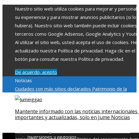
Nuestro sitio web utiliza cookies para mejorar y personali
su experiencia y para mostrar anuncios publicitarios (si los
hubiera). Nuestro sitio web también puede incluir cookies
terceros como Google Adsense, Google Analytics y Youtu
Al utilizar el sitio web, usted acepta el uso de cookies. H
actualizado nuestra Política de privacidad. Haga clic en el
botón para consultar nuestra Política de privacidad.
De acuerdo, acepto
Noticias
Ciudades con más sitios declarados Patrimonio de la
Humanidad y su importancia
Impacto económico y social de
estacionalidad turística en Montenegro
Claves para aumen
Mantente informado con las noticias internacionales
la inversión productiva y reducir la fragmentación económi
importantes y actualizadas, solo en Jume Noticias
en Bosnia y Herzegovina
La gran depresión de 1929 y su
impacto en la regulación bancaria
Las 15 exploraciones
Inversiones y negocios