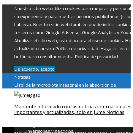
Nuestro sitio web utiliza cookies para mejorar y personali
su experiencia y para mostrar anuncios publicitarios (si los
hubiera). Nuestro sitio web también puede incluir cookies
terceros como Google Adsense, Google Analytics y Youtu
Al utilizar el sitio web, usted acepta el uso de cookies. H
actualizado nuestra Política de privacidad. Haga clic en el
botón para consultar nuestra Política de privacidad.
De acuerdo, acepto
Noticias
El rol de la microbiota intestinal en la absorción de
nutrientes
Reformas regulatorias derivadas de desastres
industriales emblemáticos
Ciudades con más sitios declar
Mantente informado con las noticias internacionales
Patrimonio de la Humanidad y su importancia
Impacto
importantes y actualizadas, solo en Jume Noticias
económico y social de la estacionalidad turística en
Montenegro
Claves para aumentar la inversión productiva 
Inversiones y negocios