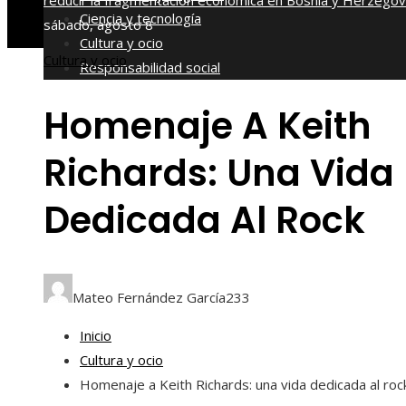
reducir la fragmentación económica en Bosnia y Herzegov
Ciencia y tecnología
sábado, agosto 8
Cultura y ocio
Cultura y ocio
Responsabilidad social
Homenaje A Keith
Richards: Una Vida
Dedicada Al Rock
Mateo Fernández García
233
Inicio
Cultura y ocio
Homenaje a Keith Richards: una vida dedicada al roc