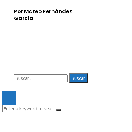
Por Mateo Fernández
García
Información
Aviso Legal
Quiénes somos
Contacto
Buscar:
© 2020 Todos los derechos Reservados.