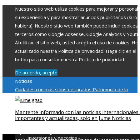
Nuestro sitio web utiliza cookies para mejorar y personali
su experiencia y para mostrar anuncios publicitarios (si los
hubiera). Nuestro sitio web también puede incluir cookies
terceros como Google Adsense, Google Analytics y Youtu
Al utilizar el sitio web, usted acepta el uso de cookies. H
actualizado nuestra Política de privacidad. Haga clic en el
botón para consultar nuestra Política de privacidad.
De acuerdo, acepto
Noticias
Ciudades con más sitios declarados Patrimonio de la
Humanidad y su importancia
Impacto económico y social de
estacionalidad turística en Montenegro
Claves para aumen
Mantente informado con las noticias internacionales
la inversión productiva y reducir la fragmentación económi
importantes y actualizadas, solo en Jume Noticias
en Bosnia y Herzegovina
La gran depresión de 1929 y su
impacto en la regulación bancaria
Las 15 exploraciones
Inversiones y negocios