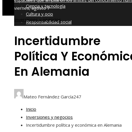
espaciales que ampliaron los límites del conocimiento hu
Ciencia y tecnología
viernes, agosto 7
Cultura y ocio
Inversiones y negocios
Responsabilidad social
Incertidumbre
Política Y Económic
En Alemania
Mateo Fernández García
247
Inicio
Inversiones y negocios
Incertidumbre política y económica en Alemania