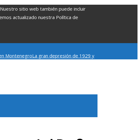
. Nuestro sitio web también puede incluir
Hemos actualizado nuestra Política de
a en Montenegro
La gran depresión de 1929 y
videos cortos en TikTok para atraer a