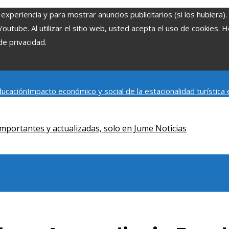
experiencia y para mostrar anuncios publicitarios (si los hubiera)
tube. Al utilizar el sitio web, usted acepta el uso de cookies. 
de privacidad.
ducación
Impacto económico y social de la estacionalidad turístic
rrollo social y ambiental en comunidades chilenas
Disney impulsa 
mportantes y actualizadas, solo en Jume Noticias