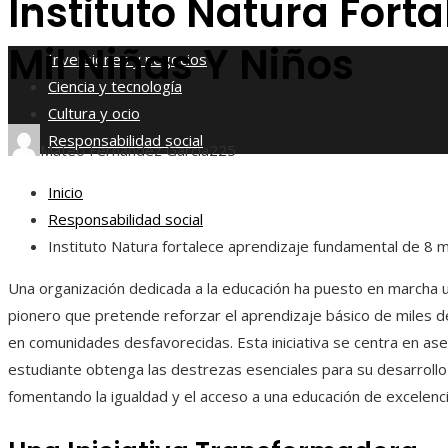
Instituto Natura For
Responsabilidad social
Mil Niñas Y Niños
Inversiones y negocios
Ciencia y tecnología
Cultura y ocio
Responsabilidad social
Mateo Fernández García
225
Inicio
Responsabilidad social
Instituto Natura fortalece aprendizaje fundamental de 8 mi
Una organización dedicada a la educación ha puesto en marcha
pionero que pretende reforzar el aprendizaje básico de miles de
en comunidades desfavorecidas. Esta iniciativa se centra en as
estudiante obtenga las destrezas esenciales para su desarroll
fomentando la igualdad y el acceso a una educación de excelenci