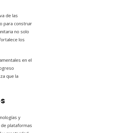
va de las
o para construir
nitaria no solo
fortalece los
damentales en el
rogreso
iza que la
os
cnologías y
n de plataformas