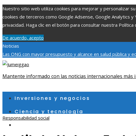
Nuestro sitio web utiliza cookies para mejorar y personalizar su 
cookies de terceros como Google Adsense, Google Analytics y You
privacidad. Haga clic en el botón para consultar nuestra Política 
De acuerdo, acepto
Noticias
Las ONG con mayor presupuesto y alcance en salud pública y e
su impacto en la regulación bancaria
Cómo la RSE impulsa el desa
usuarios jóvenes
Mantente informado con las noticias internacionales más i
domingo, agosto 9
Inversiones y negocios
Ciencia y tecnología
Responsabilidad social
Cultura y ocio