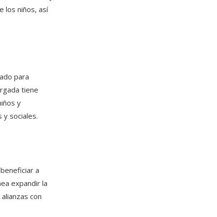
los niños, así
cado para
argada tiene
niños y
 y sociales.
beneficiar a
ea expandir la
s alianzas con