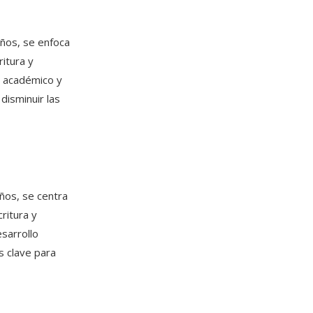
iños, se enfoca
ritura y
o académico y
disminuir las
ños, se centra
ritura y
sarrollo
s clave para