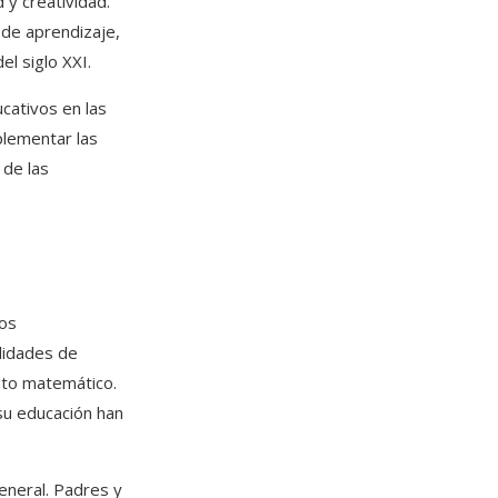
 y creatividad.
 de aprendizaje,
el siglo XXI.
cativos en las
plementar las
 de las
dos
lidades de
nto matemático.
su educación han
eneral. Padres y