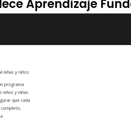
talece Aprendizaje Fun
l niñas y niños
 un programa
 niños y niñas
egurar que cada
o completo,
a.