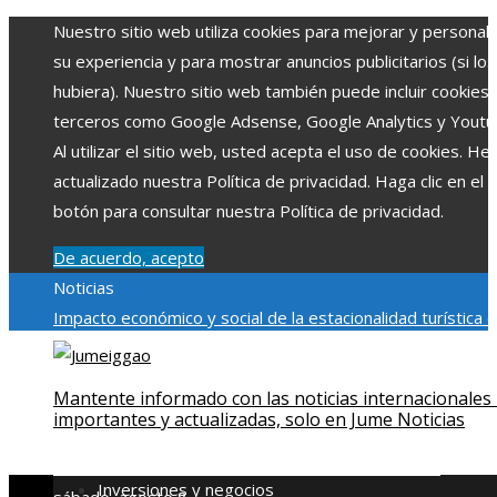
Nuestro sitio web utiliza cookies para mejorar y personali
su experiencia y para mostrar anuncios publicitarios (si los
hubiera). Nuestro sitio web también puede incluir cookies
terceros como Google Adsense, Google Analytics y Youtu
Al utilizar el sitio web, usted acepta el uso de cookies. H
actualizado nuestra Política de privacidad. Haga clic en el
botón para consultar nuestra Política de privacidad.
De acuerdo, acepto
Noticias
Impacto económico y social de la estacionalidad turística 
Montenegro
La gran depresión de 1929 y su impacto en la
regulación bancaria
Cómo la RSE impulsa el desarrollo socia
Mantente informado con las noticias internacionales
ambiental en comunidades chilenas
El rol de la microbiota
importantes y actualizadas, solo en Jume Noticias
intestinal en la absorción de nutrientes
Reformas regulator
derivadas de desastres industriales emblemáticos
Inversiones y negocios