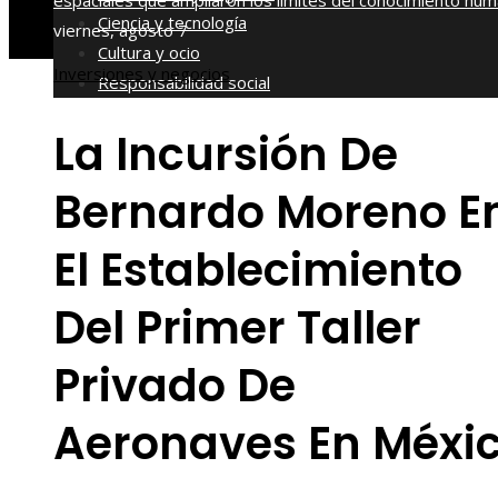
espaciales que ampliaron los límites del conocimiento hu
Ciencia y tecnología
viernes, agosto 7
Cultura y ocio
Inversiones y negocios
Responsabilidad social
La Incursión De
Bernardo Moreno E
El Establecimiento
Del Primer Taller
Privado De
Aeronaves En Méxi