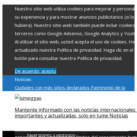
Nuestro sitio web utiliza cookies para mejorar y personali
su experiencia y para mostrar anuncios publicitarios (si los
hubiera). Nuestro sitio web también puede incluir cookies
terceros como Google Adsense, Google Analytics y Youtu
Al utilizar el sitio web, usted acepta el uso de cookies. H
actualizado nuestra Política de privacidad. Haga clic en el
botón para consultar nuestra Política de privacidad.
De acuerdo, acepto
Noticias
Ciudades con más sitios declarados Patrimonio de la
Humanidad y su importancia
Impacto económico y social de
estacionalidad turística en Montenegro
Claves para aumen
Mantente informado con las noticias internacionales
la inversión productiva y reducir la fragmentación económi
importantes y actualizadas, solo en Jume Noticias
en Bosnia y Herzegovina
La gran depresión de 1929 y su
impacto en la regulación bancaria
Las 15 exploraciones
Inversiones y negocios