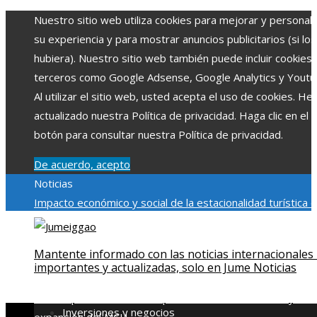
Nuestro sitio web utiliza cookies para mejorar y personali
su experiencia y para mostrar anuncios publicitarios (si los
hubiera). Nuestro sitio web también puede incluir cookies
terceros como Google Adsense, Google Analytics y Youtu
Al utilizar el sitio web, usted acepta el uso de cookies. H
actualizado nuestra Política de privacidad. Haga clic en el
botón para consultar nuestra Política de privacidad.
De acuerdo, acepto
Noticias
Impacto económico y social de la estacionalidad turística 
Montenegro
La gran depresión de 1929 y su impacto en la
regulación bancaria
Cómo la RSE impulsa el desarrollo socia
Mantente informado con las noticias internacionales
ambiental en comunidades chilenas
Disney impulsa videos
importantes y actualizadas, solo en Jume Noticias
cortos en TikTok para atraer a usuarios jóvenes
Qué revel
escena post-créditos de Spider-Man: Brand New Day sobr
Inversiones y negocios