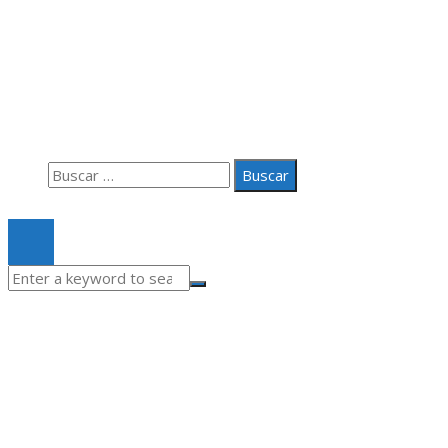
Información
Aviso Legal
Quiénes somos
Contacto
Buscar:
© 2020 Todos los derechos Reservados.