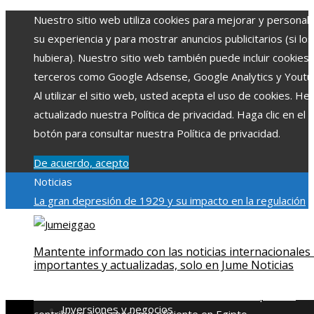
Nuestro sitio web utiliza cookies para mejorar y personali
su experiencia y para mostrar anuncios publicitarios (si los
hubiera). Nuestro sitio web también puede incluir cookies
terceros como Google Adsense, Google Analytics y Youtu
Al utilizar el sitio web, usted acepta el uso de cookies. H
actualizado nuestra Política de privacidad. Haga clic en el
botón para consultar nuestra Política de privacidad.
De acuerdo, acepto
Noticias
La gran depresión de 1929 y su impacto en la regulación
bancaria
Las 15 exploraciones espaciales que ampliaron lo
límites del conocimiento humano
Las 15 donaciones
Mantente informado con las noticias internacionales
individuales más grandes y su impacto en la ciencia y
importantes y actualizadas, solo en Jume Noticias
tecnología
Modelos de desarrollo sostenible basados en l
economía azul en Belice
Cómo la estabilidad de precios
Inversiones y negocios