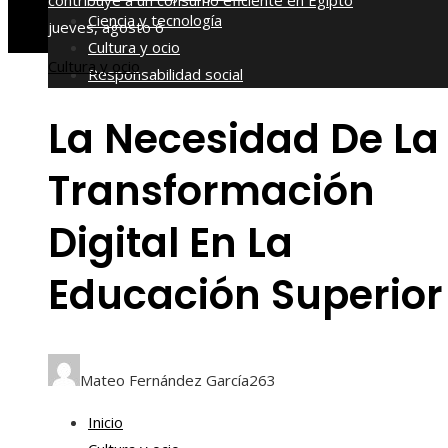
contribuye a un consumo eficiente en Egipto
Ciencia y tecnología
jueves, agosto 6
Cultura y ocio
Cultura y ocio
Responsabilidad social
La Necesidad De La
Transformación
Digital En La
Educación Superior
Mateo Fernández García
263
Inicio