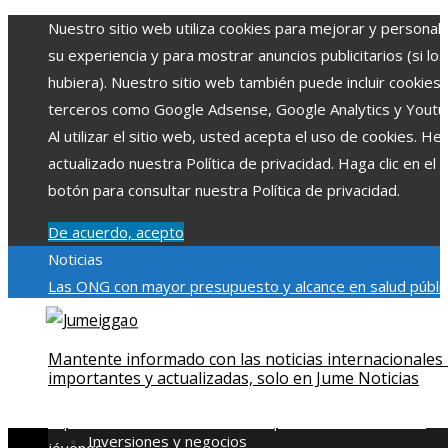
Nuestro sitio web utiliza cookies para mejorar y personali
su experiencia y para mostrar anuncios publicitarios (si los
hubiera). Nuestro sitio web también puede incluir cookies
terceros como Google Adsense, Google Analytics y Youtu
Al utilizar el sitio web, usted acepta el uso de cookies. H
actualizado nuestra Política de privacidad. Haga clic en el
botón para consultar nuestra Política de privacidad.
De acuerdo, acepto
Noticias
Las ONG con mayor presupuesto y alcance en salud públic
educación
Impacto económico y social de la estacionalidad
turística en Montenegro
La gran depresión de 1929 y su
Mantente informado con las noticias internacionales
impacto en la regulación bancaria
Cómo la RSE impulsa el
importantes y actualizadas, solo en Jume Noticias
desarrollo social y ambiental en comunidades chilenas
Dis
impulsa videos cortos en TikTok para atraer a usuarios
Inversiones y negocios