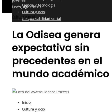
jóvenes
Ciencia y tecnología
lunes, agosto 10
Cultura y ocio
Cultura y ocio
Responsabilidad social
La Odisea genera
expectativa sin
precedentes en el
mundo académico
Eleanor Price
51
Inicio
Cultura y ocio