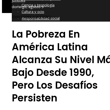
jóvenes
Ciencia y tecnología
domingo, agosto 9
Cultura y ocio
Inversiones y negocios
Responsabilidad social
La Pobreza En
América Latina
Alcanza Su Nivel M
Bajo Desde 1990,
Pero Los Desafíos
Persisten