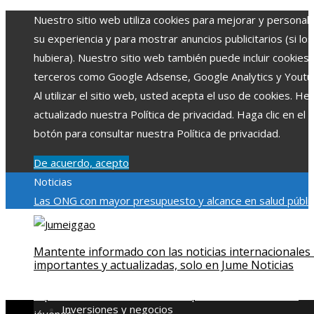
Nuestro sitio web utiliza cookies para mejorar y personali
su experiencia y para mostrar anuncios publicitarios (si los
hubiera). Nuestro sitio web también puede incluir cookies
terceros como Google Adsense, Google Analytics y Youtu
Al utilizar el sitio web, usted acepta el uso de cookies. H
actualizado nuestra Política de privacidad. Haga clic en el
botón para consultar nuestra Política de privacidad.
De acuerdo, acepto
Noticias
Las ONG con mayor presupuesto y alcance en salud públic
educación
Impacto económico y social de la estacionalidad
turística en Montenegro
La gran depresión de 1929 y su
Mantente informado con las noticias internacionales
impacto en la regulación bancaria
Cómo la RSE impulsa el
importantes y actualizadas, solo en Jume Noticias
desarrollo social y ambiental en comunidades chilenas
Dis
impulsa videos cortos en TikTok para atraer a usuarios
Inversiones y negocios