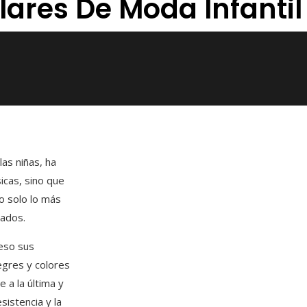
lares De Moda Infanti
las niñas, ha
icas, sino que
o solo lo más
dados.
eso sus
egres y colores
 a la última y
sistencia y la