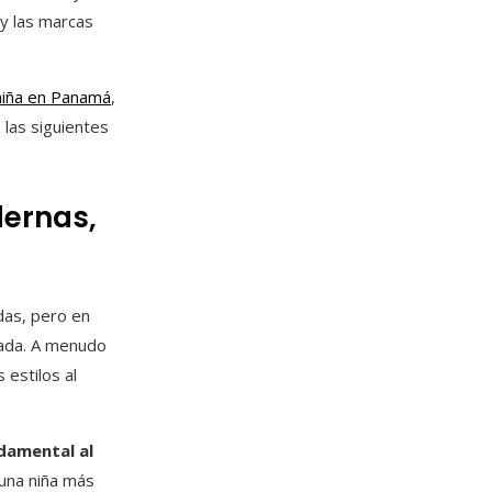
 y las marcas
niña en Panamá
,
 las siguientes
ernas,
das, pero en
uada. A menudo
 estilos al
ndamental al
o una niña más