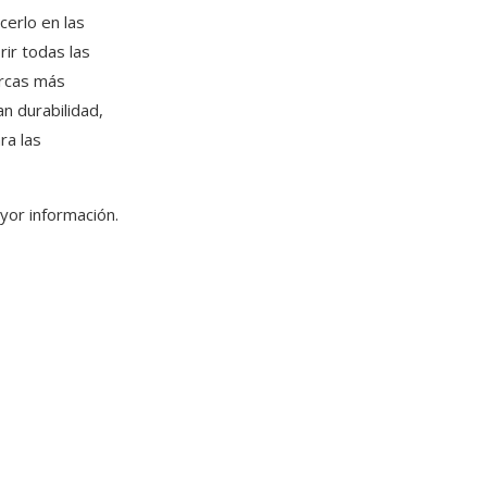
cerlo en las
ir todas las
arcas más
n durabilidad,
ra las
or información.