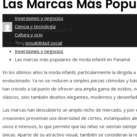
Las Marcas Más Popu
Responsabilidad social
Inversiones y negocios
Ciencia y tecnología
Mateo Fernández García
174
Cultura y ocio
Responsabilidad social
Inicio
Inversiones y negocios
Las marcas más populares de moda infantil en Panamá
En los últimos años la moda infantil, particularmente la dirigida a 
evolucionado. Ya no se reducen a simples piezas cómodas y bás
han crecido a tal punto de ofrecer una amplia gama de estilos, n
clásicos, sino también diseños elegantes, modernos y desenfa
Las marcas han descubierto un amplio nicho de mercado, y por 
creaciones presentan una diversidad de cortes, estampados al
vivos e intensos, lo que permite que las niñas se sientan siempre
únicas. Aparte de su atractivo visual, también se consideran la re