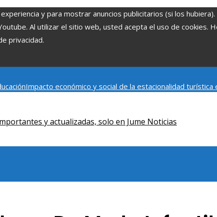
experiencia y para mostrar anuncios publicitarios (si los hubiera)
tube. Al utilizar el sitio web, usted acepta el uso de cookies. 
de privacidad.
ducación
Impacto económico y social de la estacionalidad turístic
rrollo social y ambiental en comunidades chilenas
Disney impulsa 
mportantes y actualizadas, solo en Jume Noticias