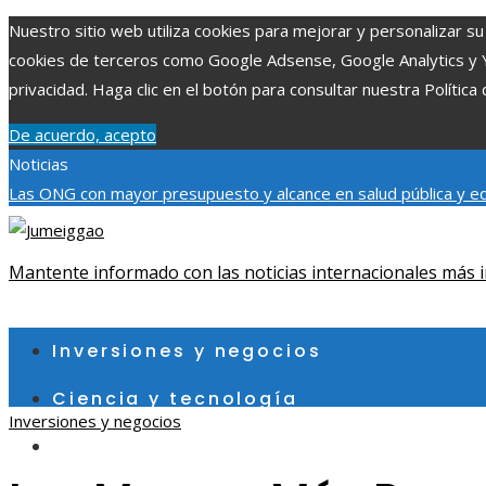
Nuestro sitio web utiliza cookies para mejorar y personalizar su 
cookies de terceros como Google Adsense, Google Analytics y You
privacidad. Haga clic en el botón para consultar nuestra Política 
De acuerdo, acepto
Noticias
Las ONG con mayor presupuesto y alcance en salud pública y e
su impacto en la regulación bancaria
Cómo la RSE impulsa el desa
usuarios jóvenes
Mantente informado con las noticias internacionales más i
domingo, agosto 9
Inversiones y negocios
Ciencia y tecnología
Inversiones y negocios
Cultura y ocio