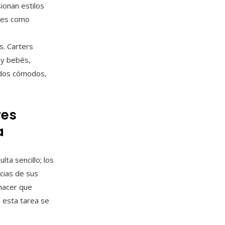
ionan estilos
ves como
s. Carters
 y bebés,
endos cómodos,
res
a
ta sencillo; los
cias de sus
 hacer que
 esta tarea se