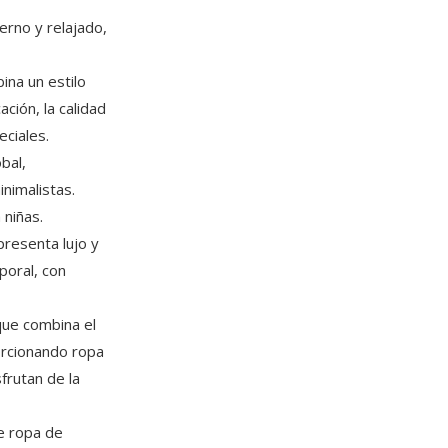
derno y relajado,
ina un estilo
ción, la calidad
eciales.
bal,
nimalistas.
 niñas.
presenta lujo y
poral, con
 que combina el
orcionando ropa
frutan de la
de ropa de