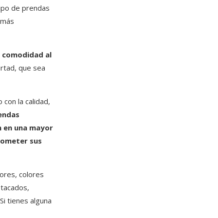
 tipo de prendas
n más
a comodidad al
ertad, que sea
con la calidad,
endas
n en una mayor
prometer sus
ores, colores
stacados,
Si tienes alguna