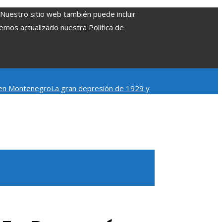
. Nuestro sitio web también puede incluir
Hemos actualizado nuestra Política de
a en Montenegro
La gran depresión de 1929 y
videos cortos en TikTok para atraer a