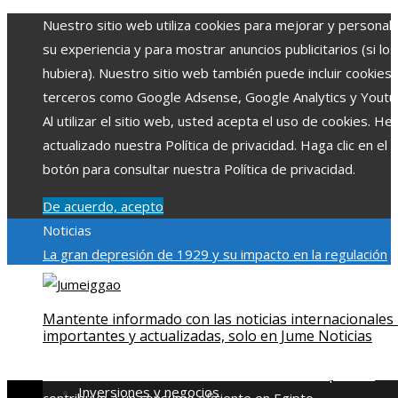
Nuestro sitio web utiliza cookies para mejorar y personali
su experiencia y para mostrar anuncios publicitarios (si los
hubiera). Nuestro sitio web también puede incluir cookies
terceros como Google Adsense, Google Analytics y Youtu
Al utilizar el sitio web, usted acepta el uso de cookies. H
actualizado nuestra Política de privacidad. Haga clic en el
botón para consultar nuestra Política de privacidad.
De acuerdo, acepto
Noticias
La gran depresión de 1929 y su impacto en la regulación
bancaria
Las 15 exploraciones espaciales que ampliaron lo
límites del conocimiento humano
Las 15 donaciones
Mantente informado con las noticias internacionales
individuales más grandes y su impacto en la ciencia y
importantes y actualizadas, solo en Jume Noticias
tecnología
Modelos de desarrollo sostenible basados en l
economía azul en Belice
Cómo la estabilidad de precios
Inversiones y negocios