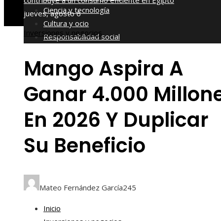
contribuye a un consumo eficiente en Egipto
Ciencia y tecnología
jueves, agosto 6
Cultura y ocio
Inversiones y negocios
Responsabilidad social
Mango Aspira A
Ganar 4.000 Millon
En 2026 Y Duplicar
Su Beneficio
Mateo Fernández García
245
Inicio