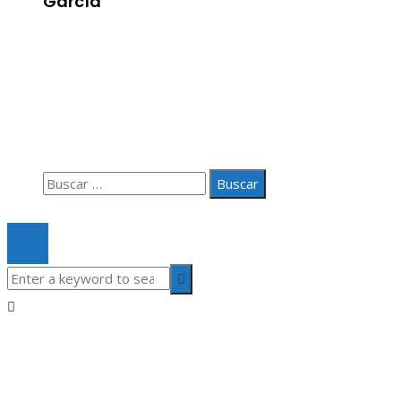
García
Información
Aviso Legal
Quiénes somos
Contacto
Buscar:
© 2020 Todos los derechos Reservados.