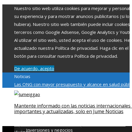
Nuestro sitio web utiliza cookies para mejorar y personali
su experiencia y para mostrar anuncios publicitarios (si los
hubiera). Nuestro sitio web también puede incluir cookies
terceros como Google Adsense, Google Analytics y Youtu
Al utilizar el sitio web, usted acepta el uso de cookies. H
actualizado nuestra Política de privacidad. Haga clic en el
botón para consultar nuestra Política de privacidad.
De acuerdo, acepto
Noticias
Las ONG con mayor presupuesto y alcance en salud públic
educación
Impacto económico y social de la estacionalidad
turística en Montenegro
La gran depresión de 1929 y su
Mantente informado con las noticias internacionales
impacto en la regulación bancaria
Cómo la RSE impulsa el
importantes y actualizadas, solo en Jume Noticias
desarrollo social y ambiental en comunidades chilenas
Dis
impulsa videos cortos en TikTok para atraer a usuarios
Inversiones y negocios