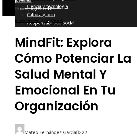
jóvenes
Ciencia y tecnología
lunes, agosto 10
Cultura y ocio
Inversiones y negocios
Responsabilidad social
MindFit: Explora
Cómo Potenciar La
Salud Mental Y
Emocional En Tu
Organización
Mateo Fernández García
222