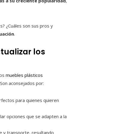
as a su creciente popularidad
,
s? ¿Cuáles son sus pros y
nuación
.
tualizar los
los
muebles plásticos
 Son aconsejados por:
rfectos para quienes quieren
llar opciones que se adapten a la
je y transporte, resultando