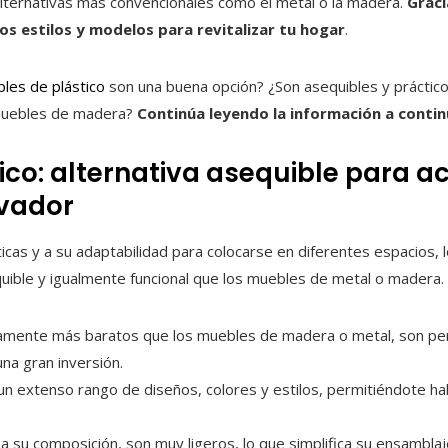
lternativas más convencionales como el metal o la madera.
Graci
os estilos y modelos para revitalizar tu hogar
.
les de plástico
son una buena opción? ¿Son asequibles y práctico
 muebles de madera?
Continúa leyendo la información a conti
co: alternativa asequible para ac
lvador
ticas y a su adaptabilidad para colocarse en diferentes espacios, 
ible y igualmente funcional que los muebles de metal o madera.
tivamente más baratos que los muebles de madera o metal, son pe
na gran inversión.
un extenso rango de diseños, colores y estilos, permitiéndote ha
s a su composición, son muy ligeros, lo que simplifica su ensambla